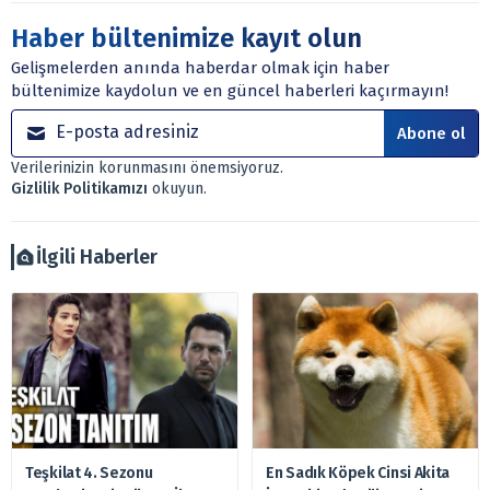
ve tavsiyeler yatırım danışmanlığı kapsamında değildir.
Sitede yer alan tüm içerikler kişisel görüşlere
Haber bültenimize kayıt olun
dayanmaktadır. Yatırım danışmanlığı hizmeti; aracı
Gelişmelerden anında haberdar olmak için haber
kurumlar, mevduat kabul etmeyen bankalar, portföy
bültenimize kaydolun ve en güncel haberleri kaçırmayın!
yönetim şirketleri ile müşteri arasında imzalanacak
sözleşme çerçevesinde sunulmaktadır.
Abone ol
Sitemizde bulunan bilgiler ve görüşler, sizin mali
Verilerinizin korunmasını önemsiyoruz.
durumunuz, risk – getiri beklentileriniz ile uyuşmayabilir.
Gizlilik Politikamızı
okuyun.
Ayrıca burada yer alan bilgilere dayanarak, yatırım kararı
verilmemelidir. Bu nedenle doğabilecek kayıp ve
zararlardan, arztakvimi.com.tr sorumlu tutulamaz.
İlgili Haberler
Teşkilat 4. Sezonu
En Sadık Köpek Cinsi Akita