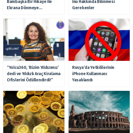
Bambaşka Bir Hikaye İle
İnu Hakkında Bilinmesi
Ekrana Dönmeye
Gerekenler
Hazırlanıyor
“Yolcu360, ‘Bizim Yıldızımız’
Rusya’da Yetkililerinin
dedi ve Yıldızlı Araç Kiralama
iPhone Kullanması
Ofislerini Ödüllendirdi!”
Yasaklandı