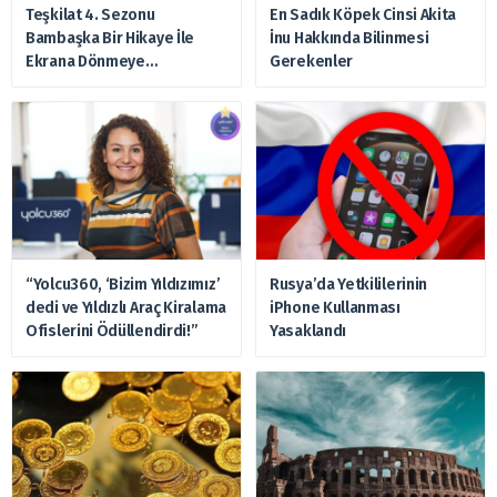
Teşkilat 4. Sezonu
En Sadık Köpek Cinsi Akita
Bambaşka Bir Hikaye İle
İnu Hakkında Bilinmesi
Ekrana Dönmeye
Gerekenler
Hazırlanıyor
“Yolcu360, ‘Bizim Yıldızımız’
Rusya’da Yetkililerinin
dedi ve Yıldızlı Araç Kiralama
iPhone Kullanması
Ofislerini Ödüllendirdi!”
Yasaklandı