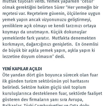
mutfak tüyoları verdi. Yemek yaparken “cesur”
olmak gerektiğini belirten Sürer “Her yemeğin bir
reçetesi var. Reçetelere güvenin, ölçülerine uygun
yemek yapın ancak vizyonunuzu geliştirmeyi,
yeniliklere açık olmayı ve kendi tarzınızı ortaya
koymayı da unutmayın. Küçük dokunuşlar
yemeklerde fark yaratır. Mutfakta denemekten
korkmayın, dağarcığınızı genişletin. En önemlisi
de büyük bir aşkla yemek yapın, aşkla yapın ki
lezzetine doyum olmasın” dedi.
YENİ KAPILAR AÇILDI
Öte yandan dört gün boyunca sürecek olan fuar
ilk günden turizm sektörünün yol haritasını
belirledi. Sektöre hakim güçlü sivil toplum
kuruluşlarınca desteklenen fuar, sektörde faaliyet
gösteren dev firmaların yanı sıra Avrupa,
Balkanlar, Türki Cumhuriyetler ve Orta doğu