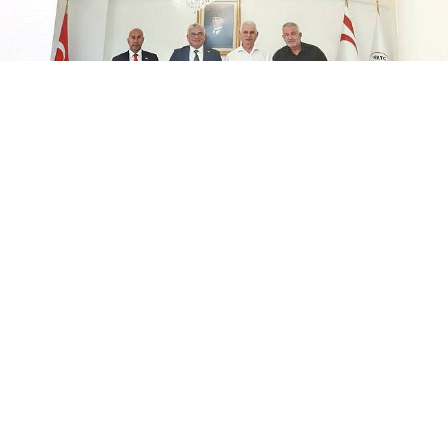
Bostanlıspor Oryantiring takımı, yavru vatan
Kuzey Kıbrıs Türk Cumhuriyeti’nden ikili yarışma ve
kamp için 30 Ağustos’ta KKTC’ye (Kuzey Kıbrıs Türk
Cumhuriyeti) gidecek…
KKTC’de Oryantiring branşını da içinde barındıran
HİS (Herkes İçin Spor) Federasyonu’nun davetini
kabul eden Bostanlıspor Başkanı Avni Erboy, bu