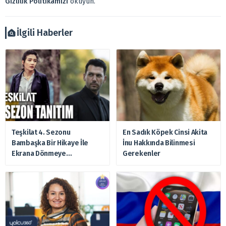
Gizlilik Politikamızı
okuyun.
Ayrıca burada yer alan bilgilere dayanarak, yatırım kararı
verilmemelidir. Bu nedenle doğabilecek kayıp ve
zararlardan, arztakvimi.com.tr sorumlu tutulamaz.
İlgili Haberler
Teşkilat 4. Sezonu
En Sadık Köpek Cinsi Akita
Bambaşka Bir Hikaye İle
İnu Hakkında Bilinmesi
Ekrana Dönmeye
Gerekenler
Hazırlanıyor