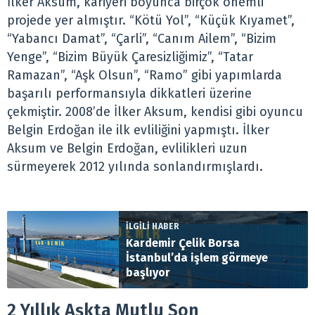
İlker Aksum, kariyeri boyunca birçok önemli
projede yer almıştır. “Kötü Yol”, “Küçük Kıyamet”,
“Yabancı Damat”, “Çarli”, “Canım Ailem”, “Bizim
Yenge”, “Bizim Büyük Çaresizliğimiz”, “Tatar
Ramazan”, “Aşk Olsun”, “Ramo” gibi yapımlarda
başarılı performansıyla dikkatleri üzerine
çekmiştir. 2008’de İlker Aksum, kendisi gibi oyuncu
Belgin Erdoğan ile ilk evliliğini yapmıştı. İlker
Aksum ve Belgin Erdoğan, evlilikleri uzun
sürmeyerek 2012 yılında sonlandırmışlardı.
İLGİLİ HABER
Kardemir Çelik Borsa
İstanbul’da işlem görmeye
başlıyor
2 Yıllık Aşkta Mutlu Son