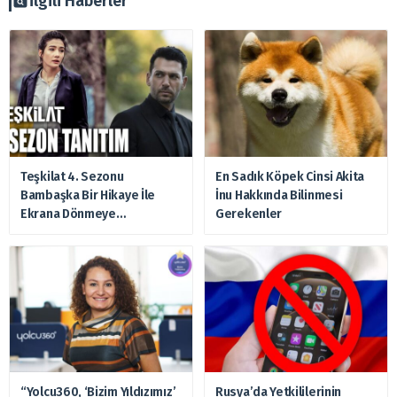
İlgili Haberler
Teşkilat 4. Sezonu
En Sadık Köpek Cinsi Akita
Bambaşka Bir Hikaye İle
İnu Hakkında Bilinmesi
Ekrana Dönmeye
Gerekenler
Hazırlanıyor
“Yolcu360, ‘Bizim Yıldızımız’
Rusya’da Yetkililerinin