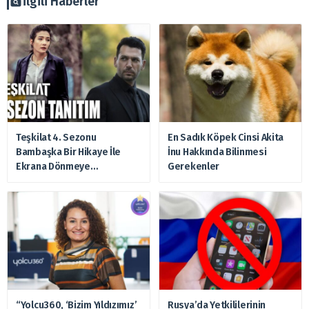
İlgili Haberler
Teşkilat 4. Sezonu
En Sadık Köpek Cinsi Akita
Bambaşka Bir Hikaye İle
İnu Hakkında Bilinmesi
Ekrana Dönmeye
Gerekenler
Hazırlanıyor
“Yolcu360, ‘Bizim Yıldızımız’
Rusya’da Yetkililerinin