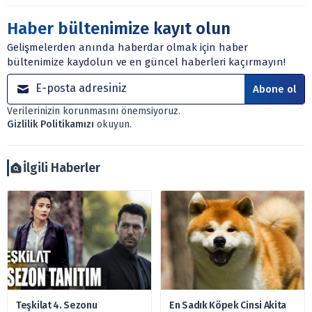
ve tavsiyeler yatırım danışmanlığı kapsamında değildir.
Sitede yer alan tüm içerikler kişisel görüşlere
Haber bültenimize kayıt olun
dayanmaktadır. Yatırım danışmanlığı hizmeti; aracı
Gelişmelerden anında haberdar olmak için haber
kurumlar, mevduat kabul etmeyen bankalar, portföy
bültenimize kaydolun ve en güncel haberleri kaçırmayın!
yönetim şirketleri ile müşteri arasında imzalanacak
sözleşme çerçevesinde sunulmaktadır.
Abone ol
Sitemizde bulunan bilgiler ve görüşler, sizin mali
Verilerinizin korunmasını önemsiyoruz.
durumunuz, risk – getiri beklentileriniz ile uyuşmayabilir.
Gizlilik Politikamızı
okuyun.
Ayrıca burada yer alan bilgilere dayanarak, yatırım kararı
verilmemelidir. Bu nedenle doğabilecek kayıp ve
zararlardan, arztakvimi.com.tr sorumlu tutulamaz.
İlgili Haberler
Teşkilat 4. Sezonu
En Sadık Köpek Cinsi Akita