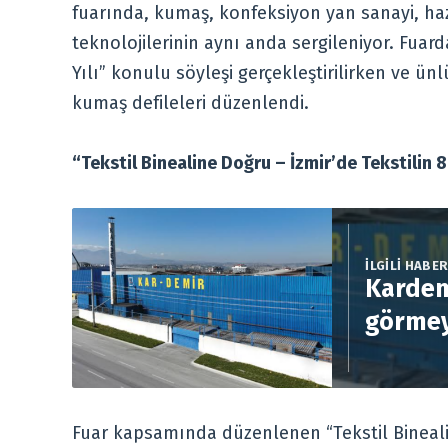
fuarında, kumaş, konfeksiyon yan sanayi, haz
teknolojilerinin aynı anda sergileniyor. Fuarda
Yılı” konulu söyleşi gerçekleştirilirken ve 
kumaş defileleri düzenlendi.
“Tekstil Binealine Doğru – İzmir’de Tekstilin 8 
İLGİLİ HABE
Kardem
görmey
Fuar kapsamında düzenlenen “Tekstil Binealin