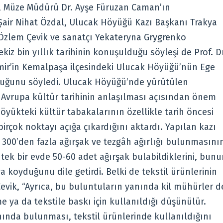
kel Müze Müdürü Dr. Ayşe Füruzan Caman’ın
Şair Nihat Özdal, Ulucak Höyüğü Kazı Başkanı Trakya
. Özlem Çevik ve sanatçı Yekateryna Grygrenko
kiz bin yıllık tarihinin konuşulduğu söyleşi de Prof. Dr
İzmir’in Kemalpaşa ilçesindeki Ulucak Höyüğü’nün Ege
olduğunu söyledi. Ulucak Höyüğü’nde yürütülen
u Avrupa kültür tarihinin anlaşılması açısından önem
höyükteki kültür tabakalarının özellikle tarih öncesi
 birçok noktayı açığa çıkardığını aktardı. Yapılan kazı
n 300’den fazla ağırşak ve tezgâh ağırlığı bulunmasını
 tek bir evde 50-60 adet ağırşak bulabildiklerini, bunu
a koyduğunu dile getirdi. Belki de tekstil ürünlerinin
Çevik, “Ayrıca, bu buluntuların yanında kil mühürler d
e ya da tekstile baskı için kullanıldığı düşünülür.
nında bulunması, tekstil ürünlerinde kullanıldığını