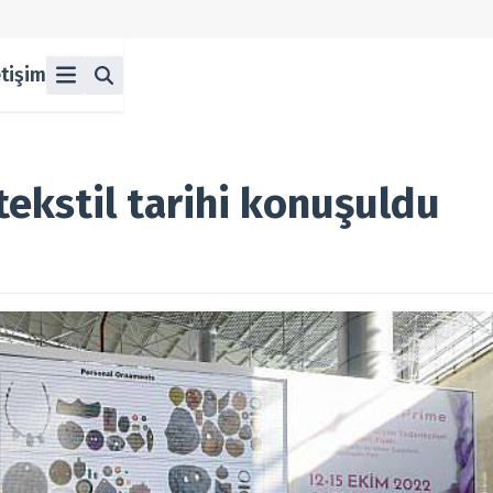
etişim
ü
z
n Halka Arzlar
lka Arzlar
 tekstil tarihi konuşuldu
berleri
olitikası
 Koşulları