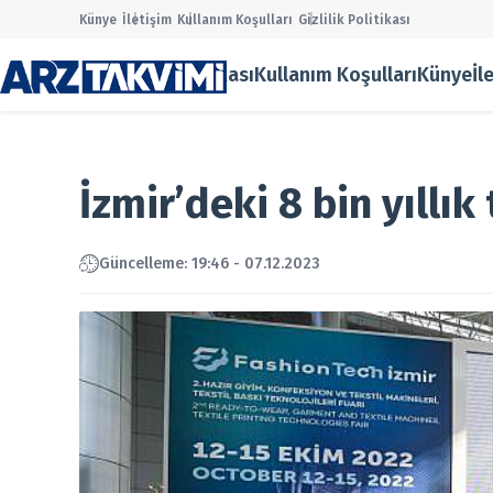
Künye
İletişim
Kullanım Koşulları
Gizlilik Politikası
Gizlilik Politikası
Kullanım Koşulları
Künye
İl
Main Men
Halka Ar
Onaylana
Taslak Ha
İzmir’deki 8 bin yıllık
Borsa
Ekonomi
Finans
Güncelleme: 19:46 - 07.12.2023
Temettü
Şirket Ha
Kurumsal
Gizlilik P
Kullanım
Künye
İletişim