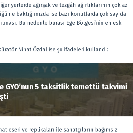
iğer yerlerde ağırşak ve tezgâh ağırlıklarının çok az
ü’ne baktığımızda ise bazı konutlarda çok sayıda
ılması. Bu nedenle burası Ege Bölgesi’nin en eski
üratör Nihat Özdal ise şu ifadeleri kullandı:
R
e GYO’nun 5 taksitlik temettü takvimi
şti
t eseri ve replikaları ile sanatçıların bağımsız