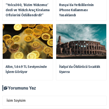
“Yolcu360, ‘Bizim Yıldızımız’
Rusya’da Yetkililerinin
dedi ve Yıldızlı Araç Kiralama
iPhone Kullanması
Ofislerini Ödüllendirdi!”
Yasaklandı
Altın, 1.649 TL Seviyesinde
İtalya’da Öldürücü Sıcaklık
İşlem Görüyor
Uyarısı
Yorumunu Yaz