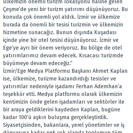
ülkemizin önemli turizm lokasyonu haline gelen
Çeşme’de yeni bir turizm yatırımı düşünüyoruz. Bu
konuda çok önemli yol aldık. İzmir ve ülkemize
burada da önemli bir tesisi turizmin ve ülkemizin
hizmetine sunacağız. Bunun dışında Kuşadası
içinde yine bir otel tesisi düşünüyoruz. İzmir ve
Ege’ye ayrı bir önem veriyoruz. Bu bölge de otel
yatırımlarımız devam edecek. Kısacası turizmde
büyümeye devam edeceğiz.”
İzmir/Ege Medya Platformu Başkanı Ahmet Kaplan
ise, ülkemize, turizme kazandırdığı tesisler ve
yatırımlar nedeniyle işadamı Ferhan Ademhan’a
teşekkür etti. Medya platformu olarak ülkemizin
kentimizin önde gelen işadamları ve sektörler ile
bir araya geldiklerini kaydeden Kaplan, bugüne
kadar 100’ü aşkın buluşma gerçekleştirdik.
Siyasetçisinden, bakanlara, yerel yönetimler ve iş
dünyasına kadar pek çok alanda toplumun tüm