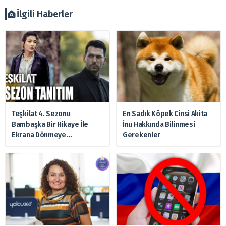
verilmemelidir. Bu nedenle doğabilecek kayıp ve
zararlardan, arztakvimi.com.tr sorumlu tutulamaz.
İlgili Haberler
Teşkilat 4. Sezonu
En Sadık Köpek Cinsi Akita
Bambaşka Bir Hikaye İle
İnu Hakkında Bilinmesi
Ekrana Dönmeye
Gerekenler
Hazırlanıyor