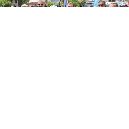
Bergama Belediyesi’nin ev sahipliğinde
gerçekleştirilen ve çok sayıda sporcunun iki gün
boyunca kıyasıya yarışacağı şampiyonanın
magazin startı açılış töreni görkemli bir şekilde
yapıldı. Belediye Başkanı Hakan Koştu ve protokol
üyeleri tarafından verilen startın ardından
Türkiye’nin dört bir yanından gelen yarışçılar
Kozak Enduro Parkuru’na geçtiler.