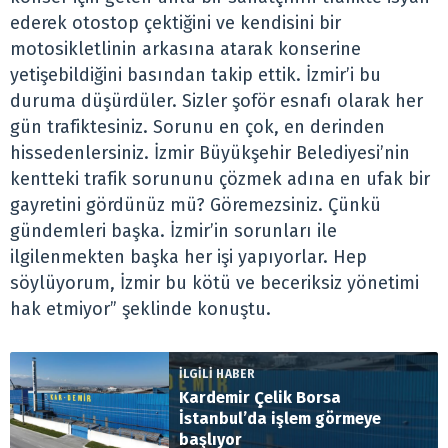
ederek otostop çektiğini ve kendisini bir
motosikletlinin arkasına atarak konserine
yetişebildiğini basından takip ettik. İzmir’i bu
duruma düşürdüler. Sizler şoför esnafı olarak her
gün trafiktesiniz. Sorunu en çok, en derinden
hissedenlersiniz. İzmir Büyükşehir Belediyesi’nin
kentteki trafik sorununu çözmek adına en ufak bir
gayretini gördünüz mü? Göremezsiniz. Çünkü
gündemleri başka. İzmir’in sorunları ile
ilgilenmekten başka her işi yapıyorlar. Hep
söylüyorum, İzmir bu kötü ve beceriksiz yönetimi
hak etmiyor” şeklinde konuştu.
İLGİLİ HABER
Kardemir Çelik Borsa
İstanbul’da işlem görmeye
başlıyor