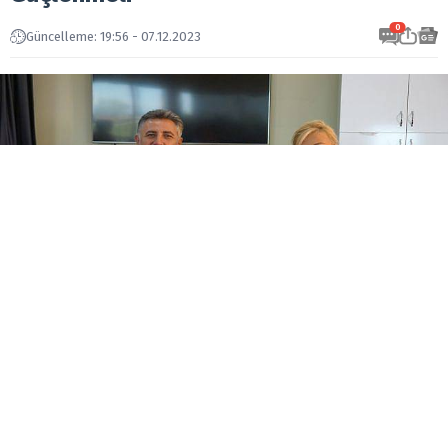
0
Güncelleme: 19:56 - 07.12.2023
Çözüm Bir Yerden Başlamalı
İzmir depreminin ardından şehrin geçirdiği süreç
değerlendirilirken, kent için yapılan çalışmaların