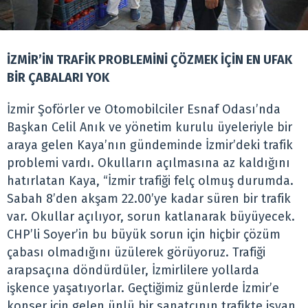
İZMİR’İN TRAFİK PROBLEMİNİ ÇÖZMEK İÇİN EN UFAK
BİR ÇABALARI YOK
İzmir Şoförler ve Otomobilciler Esnaf Odası’nda
Başkan Celil Anık ve yönetim kurulu üyeleriyle bir
araya gelen Kaya’nın gündeminde İzmir’deki trafik
problemi vardı. Okulların açılmasına az kaldığını
hatırlatan Kaya, “İzmir trafiği felç olmuş durumda.
Sabah 8’den akşam 22.00’ye kadar süren bir trafik
var. Okullar açılıyor, sorun katlanarak büyüyecek.
CHP’li Soyer’in bu büyük sorun için hiçbir çözüm
çabası olmadığını üzülerek görüyoruz. Trafiği
arapsaçına döndürdüler, İzmirlilere yollarda
işkence yaşatıyorlar. Geçtiğimiz günlerde İzmir’e
konser için gelen ünlü bir sanatçının trafikte isyan