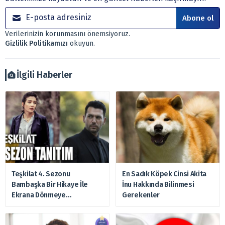
yönetim şirketleri ile müşteri arasında imzalanacak
sözleşme çerçevesinde sunulmaktadır.
Abone ol
Sitemizde bulunan bilgiler ve görüşler, sizin mali
Verilerinizin korunmasını önemsiyoruz.
durumunuz, risk – getiri beklentileriniz ile uyuşmayabilir.
Gizlilik Politikamızı
okuyun.
Ayrıca burada yer alan bilgilere dayanarak, yatırım kararı
verilmemelidir. Bu nedenle doğabilecek kayıp ve
zararlardan, arztakvimi.com.tr sorumlu tutulamaz.
İlgili Haberler
Teşkilat 4. Sezonu
En Sadık Köpek Cinsi Akita
Bambaşka Bir Hikaye İle
İnu Hakkında Bilinmesi
Ekrana Dönmeye
Gerekenler
Hazırlanıyor