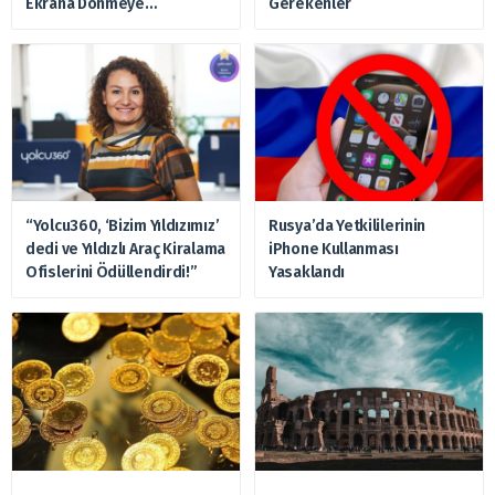
Ekrana Dönmeye
Gerekenler
Hazırlanıyor
“Yolcu360, ‘Bizim Yıldızımız’
Rusya’da Yetkililerinin
dedi ve Yıldızlı Araç Kiralama
iPhone Kullanması
Ofislerini Ödüllendirdi!”
Yasaklandı