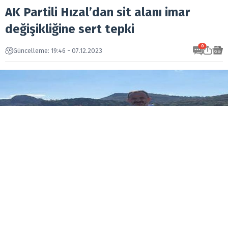
AK Partili Hızal’dan sit alanı imar
değişikliğine sert tepki
0
Güncelleme: 19:46 - 07.12.2023
AK Partili Özgür Hızal, Urla’da uzun süredir