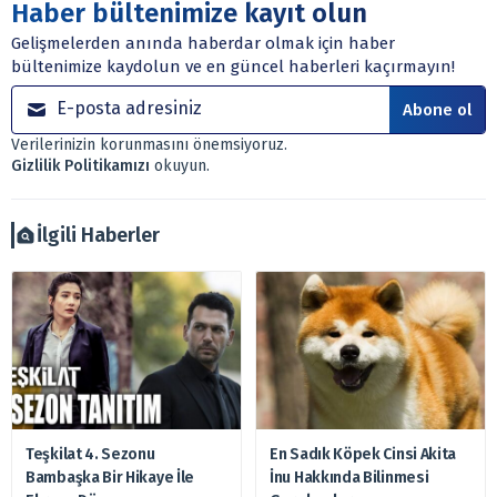
Sitede yer alan tüm içerikler kişisel görüşlere
Haber bültenimize kayıt olun
dayanmaktadır. Yatırım danışmanlığı hizmeti; aracı
Gelişmelerden anında haberdar olmak için haber
kurumlar, mevduat kabul etmeyen bankalar, portföy
bültenimize kaydolun ve en güncel haberleri kaçırmayın!
yönetim şirketleri ile müşteri arasında imzalanacak
sözleşme çerçevesinde sunulmaktadır.
Abone ol
Sitemizde bulunan bilgiler ve görüşler, sizin mali
Verilerinizin korunmasını önemsiyoruz.
durumunuz, risk – getiri beklentileriniz ile uyuşmayabilir.
Gizlilik Politikamızı
okuyun.
Ayrıca burada yer alan bilgilere dayanarak, yatırım kararı
verilmemelidir. Bu nedenle doğabilecek kayıp ve
zararlardan, arztakvimi.com.tr sorumlu tutulamaz.
İlgili Haberler
Teşkilat 4. Sezonu
En Sadık Köpek Cinsi Akita
Bambaşka Bir Hikaye İle
İnu Hakkında Bilinmesi