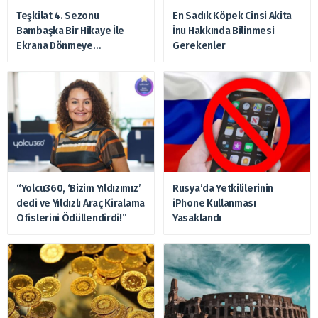
Teşkilat 4. Sezonu
En Sadık Köpek Cinsi Akita
Bambaşka Bir Hikaye İle
İnu Hakkında Bilinmesi
Ekrana Dönmeye
Gerekenler
Hazırlanıyor
“Yolcu360, ‘Bizim Yıldızımız’
Rusya’da Yetkililerinin
dedi ve Yıldızlı Araç Kiralama
iPhone Kullanması
Ofislerini Ödüllendirdi!”
Yasaklandı