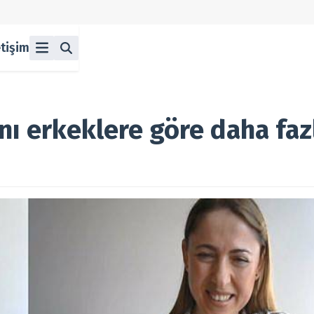
etişim
ü
z
n Halka Arzlar
lka Arzlar
nı erkeklere göre daha faz
berleri
olitikası
 Koşulları