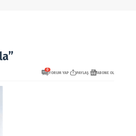
la”
0
YORUM YAP
PAYLAŞ
ABONE OL