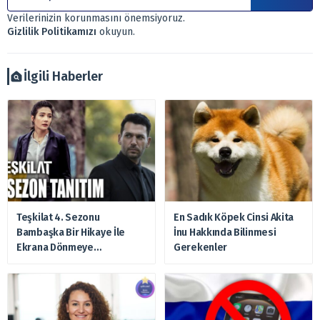
Sitemizde bulunan bilgiler ve görüşler, sizin mali
Verilerinizin korunmasını önemsiyoruz.
durumunuz, risk – getiri beklentileriniz ile uyuşmayabilir.
Gizlilik Politikamızı
okuyun.
Ayrıca burada yer alan bilgilere dayanarak, yatırım kararı
verilmemelidir. Bu nedenle doğabilecek kayıp ve
zararlardan, arztakvimi.com.tr sorumlu tutulamaz.
İlgili Haberler
Teşkilat 4. Sezonu
En Sadık Köpek Cinsi Akita
Bambaşka Bir Hikaye İle
İnu Hakkında Bilinmesi
Ekrana Dönmeye
Gerekenler
Hazırlanıyor