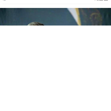
Selahattin Akçiçek Kültür Merkezi’nde gerçekleşen
toplantıda sağlıklı bir kent içi alınacak önlem,
uygulama ve denetimler madde madde Başkan
Batur tarafından açıklandı. Vize uygulamasına da
geçeceklerinin bilgisini veren Başkan Batur, yeni