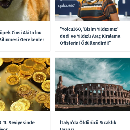
“Yolcu360, ‘Bizim Yıldızımız’
öpek Cinsi Akita İnu
dedi ve Yıldızlı Araç Kiralama
Bilinmesi Gerekenler
Ofislerini Ödüllendirdi!”
49 TL Seviyesinde
İtalya’da Öldürücü Sıcaklık
üyor
Uyarısı