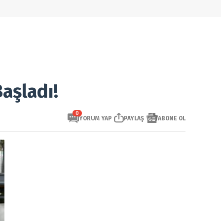
aşladı!
0
YORUM YAP
PAYLAŞ
ABONE OL