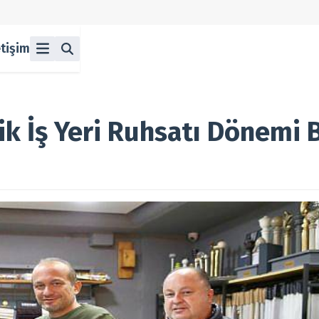
etişim
ü
z
n Halka Arzlar
lka Arzlar
ik İş Yeri Ruhsatı Dönemi B
berleri
olitikası
 Koşulları