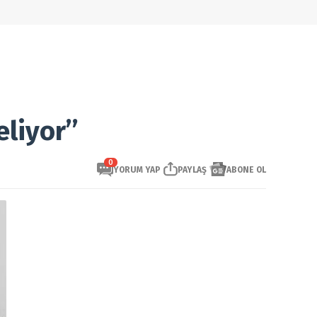
liyor’’
0
YORUM YAP
PAYLAŞ
ABONE OL