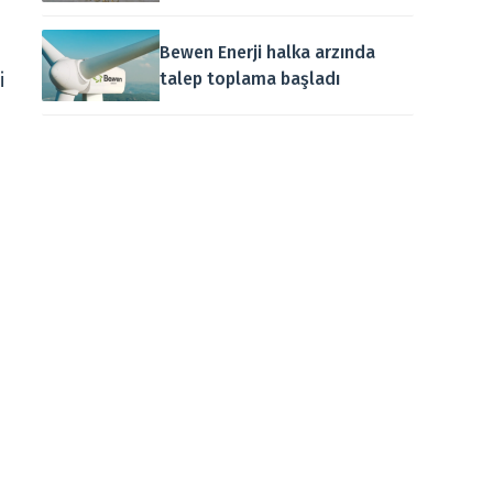
Bewen Enerji halka arzında
talep toplama başladı
i