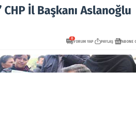
 CHP İl Başkanı Aslanoğlu
0
YORUM YAP
PAYLAŞ
ABONE 