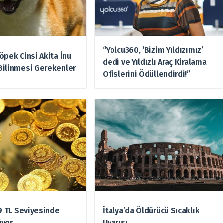
“Yolcu360, ‘Bizim Yıldızımız’
öpek Cinsi Akita İnu
dedi ve Yıldızlı Araç Kiralama
Bilinmesi Gerekenler
Ofislerini Ödüllendirdi!”
49 TL Seviyesinde
İtalya’da Öldürücü Sıcaklık
üyor
Uyarısı