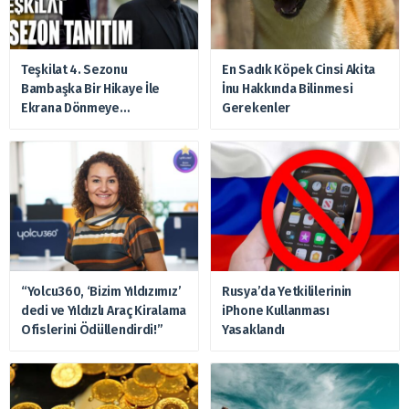
Teşkilat 4. Sezonu
En Sadık Köpek Cinsi Akita
Bambaşka Bir Hikaye İle
İnu Hakkında Bilinmesi
Ekrana Dönmeye
Gerekenler
Hazırlanıyor
“Yolcu360, ‘Bizim Yıldızımız’
Rusya’da Yetkililerinin
dedi ve Yıldızlı Araç Kiralama
iPhone Kullanması
Ofislerini Ödüllendirdi!”
Yasaklandı