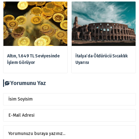
Altın, 1.649 TL Seviyesinde
İtalya’da Öldürücü Sıcaklık
İşlem Görüyor
Uyarısı
Yorumunu Yaz