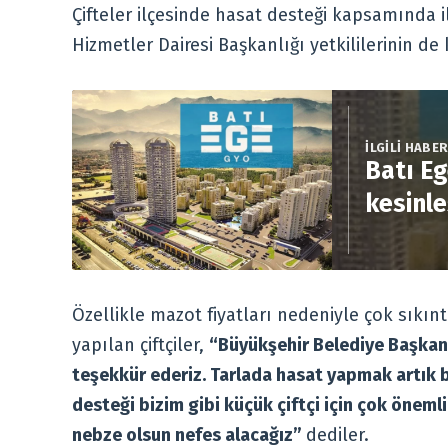
Çifteler ilçesinde hasat desteği kapsamında il
Hizmetler Dairesi Başkanlığı yetkililerinin de k
İLGİLİ HABE
Batı Eg
kesinle
Özellikle mazot fiyatları nedeniyle çok sıkın
yapılan çiftçiler,
“Büyükşehir Belediye Başkan
teşekkür ederiz. Tarlada hasat yapmak artık 
desteği bizim gibi küçük çiftçi için çok öneml
nebze olsun nefes alacağız”
dediler.