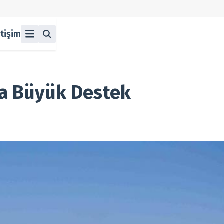
etişim
ü
z
n Halka Arzlar
lka Arzlar
ta Büyük Destek
berleri
olitikası
 Koşulları