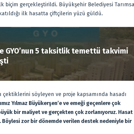
k biçim gerçekleştirildi. Büyükşehir Belediyesi Tarımsa
atıldığı ilk hasatta çiftçilerin yüzü güldü.
R
e GYO’nun 5 taksitlik temettü takvimi
şti
tı çektiklerini söyleyen ve proje kapsamında hasadı
ımız Yılmaz Büyükerşen’e ve emeği geçenlere çok
büyük bir maliyet ve gerçekten çok zorlanıyoruz. Hasat
i. Böylesi zor bir dönemde verilen destek nedeniyle bir