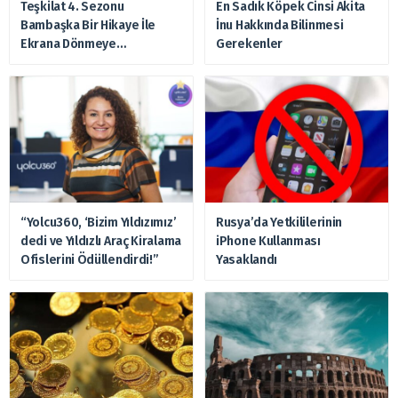
Teşkilat 4. Sezonu
En Sadık Köpek Cinsi Akita
Bambaşka Bir Hikaye İle
İnu Hakkında Bilinmesi
Ekrana Dönmeye
Gerekenler
Hazırlanıyor
“Yolcu360, ‘Bizim Yıldızımız’
Rusya’da Yetkililerinin
dedi ve Yıldızlı Araç Kiralama
iPhone Kullanması
Ofislerini Ödüllendirdi!”
Yasaklandı