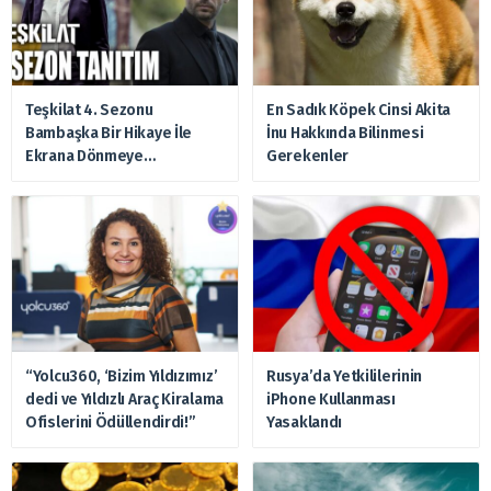
Teşkilat 4. Sezonu
En Sadık Köpek Cinsi Akita
Bambaşka Bir Hikaye İle
İnu Hakkında Bilinmesi
Ekrana Dönmeye
Gerekenler
Hazırlanıyor
“Yolcu360, ‘Bizim Yıldızımız’
Rusya’da Yetkililerinin
dedi ve Yıldızlı Araç Kiralama
iPhone Kullanması
Ofislerini Ödüllendirdi!”
Yasaklandı