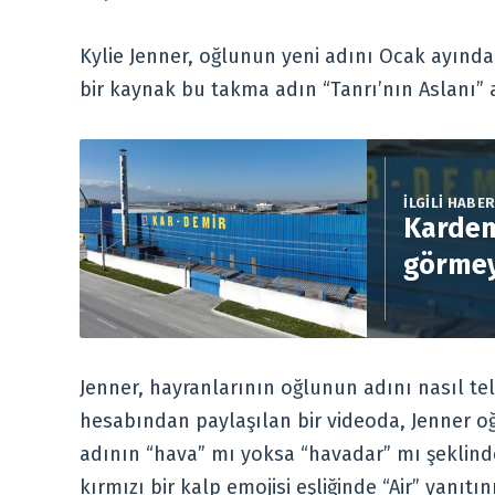
Kylie Jenner, oğlunun yeni adını Ocak ayında
bir kaynak bu takma adın “Tanrı’nın Aslanı” 
İLGİLİ HABE
Kardem
görmey
Jenner, hayranlarının oğlunun adını nasıl tela
hesabından paylaşılan bir videoda, Jenner oğ
adının “hava” mı yoksa “havadar” mı şeklinde 
kırmızı bir kalp emojisi eşliğinde “Air” yanıtını