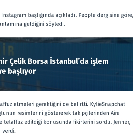
 Instagram başlığında açıkladı. People dergisine göre
anlamına geldiğini söyledi.
R
ir Çelik Borsa İstanbul’da işlem
e başlıyor
ffuz etmeleri gerektiğini de belirtti. KylieSnapchat
lunun resimlerini göstererek takipçilerinden Aire
telaffuz edildiği konusunda fikirlerini sordu. Jenner,
 verdi.