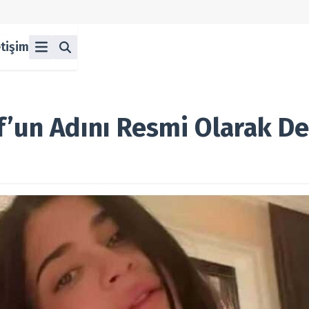
etişim
ü
z
n Halka Arzlar
lka Arzlar
f’un Adını Resmi Olarak De
berleri
olitikası
 Koşulları