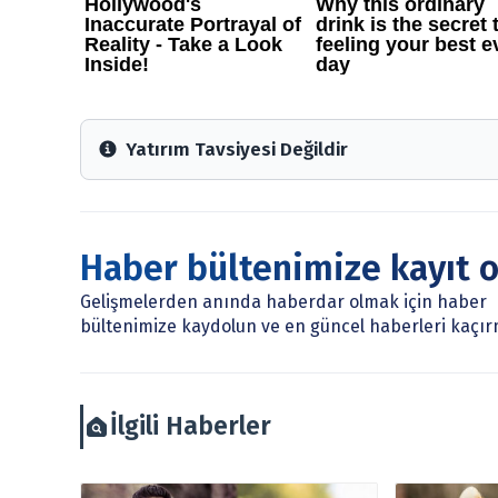
Yatırım Tavsiyesi Değildir
Arztakvimi.com.tr içerisinde yayınlanan bilgiler, yo
Sitede yer alan tüm içerikler kişisel görüşlere day
mevduat kabul etmeyen bankalar, portföy yönetim ş
Haber bültenimize kayıt 
çerçevesinde sunulmaktadır.
Sitemizde bulunan bilgiler ve görüşler, sizin mali du
Gelişmelerden anında haberdar olmak için haber
burada yer alan bilgilere dayanarak, yatırım kararı
bültenimize kaydolun ve en güncel haberleri kaçır
arztakvimi.com.tr sorumlu tutulamaz.
İlgili Haberler