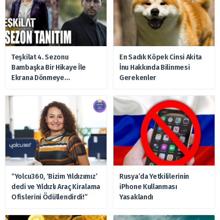
Teşkilat 4. Sezonu
En Sadık Köpek Cinsi Akita
Bambaşka Bir Hikaye İle
İnu Hakkında Bilinmesi
Ekrana Dönmeye
Gerekenler
Hazırlanıyor
“Yolcu360, ‘Bizim Yıldızımız’
Rusya’da Yetkililerinin
dedi ve Yıldızlı Araç Kiralama
iPhone Kullanması
Ofislerini Ödüllendirdi!”
Yasaklandı