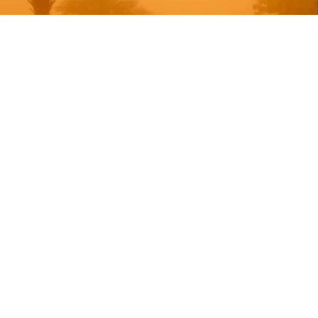
Eyaletin kuzey bölgelerindeki fırtınanın pazartesi
gününe kadar devam etmesi beklenirken yetkililer
kalp ve solunum yolu rahatsızlığı olan kişilere
dışarı çıkmama uyarısı yapıyor.
İran resmi ajansı IRNA’ya göre, Sistan-Beluçistan
Kriz Yönetimi Genel Müdürü Mecid Mohibbi konuyla
ilgili bir açıklama yaptı. Mohibbi, Zabul, Zehek,
Hamun, Hirmend ve Nimruz kentlerinde meydana