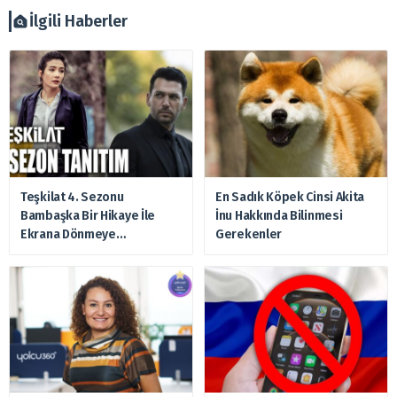
zararlardan, arztakvimi.com.tr sorumlu tutulamaz.
İlgili Haberler
Teşkilat 4. Sezonu
En Sadık Köpek Cinsi Akita
Bambaşka Bir Hikaye İle
İnu Hakkında Bilinmesi
Ekrana Dönmeye
Gerekenler
Hazırlanıyor