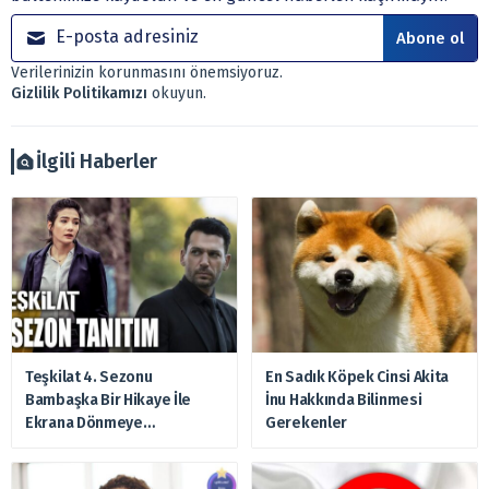
yönetim şirketleri ile müşteri arasında imzalanacak
sözleşme çerçevesinde sunulmaktadır.
Abone ol
Sitemizde bulunan bilgiler ve görüşler, sizin mali
Verilerinizin korunmasını önemsiyoruz.
durumunuz, risk – getiri beklentileriniz ile uyuşmayabilir.
Gizlilik Politikamızı
okuyun.
Ayrıca burada yer alan bilgilere dayanarak, yatırım kararı
verilmemelidir. Bu nedenle doğabilecek kayıp ve
zararlardan, arztakvimi.com.tr sorumlu tutulamaz.
İlgili Haberler
Teşkilat 4. Sezonu
En Sadık Köpek Cinsi Akita
Bambaşka Bir Hikaye İle
İnu Hakkında Bilinmesi
Ekrana Dönmeye
Gerekenler
Hazırlanıyor