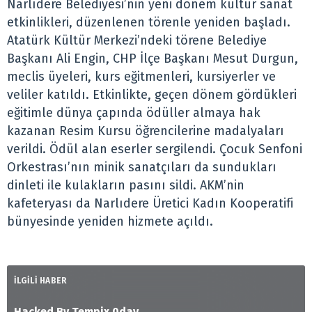
Narlıdere Belediyesi’nin yeni dönem kültür sanat
etkinlikleri, düzenlenen törenle yeniden başladı.
Atatürk Kültür Merkezi’ndeki törene Belediye
Başkanı Ali Engin, CHP İlçe Başkanı Mesut Durgun,
meclis üyeleri, kurs eğitmenleri, kursiyerler ve
veliler katıldı. Etkinlikte, geçen dönem gördükleri
eğitimle dünya çapında ödüller almaya hak
kazanan Resim Kursu öğrencilerine madalyaları
verildi. Ödül alan eserler sergilendi. Çocuk Senfoni
Orkestrası’nın minik sanatçıları da sundukları
dinleti ile kulakların pasını sildi. AKM’nin
kafeteryası da Narlıdere Üretici Kadın Kooperatifi
bünyesinde yeniden hizmete açıldı.
İLGİLİ HABER
Hacked By Tempix 0day