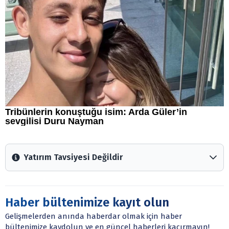
Yatırım Tavsiyesi Değildir
Arztakvimi.com.tr içerisinde yayınlanan bilgiler, yorumlar
ve tavsiyeler yatırım danışmanlığı kapsamında değildir.
Sitede yer alan tüm içerikler kişisel görüşlere
Haber bültenimize kayıt olun
dayanmaktadır. Yatırım danışmanlığı hizmeti; aracı
Gelişmelerden anında haberdar olmak için haber
kurumlar, mevduat kabul etmeyen bankalar, portföy
bültenimize kaydolun ve en güncel haberleri kaçırmayın!