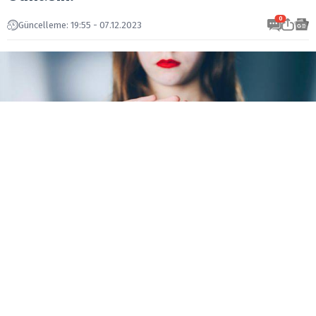
0
Güncelleme: 19:55 - 07.12.2023
Yeni Yüzyıl Üniversitesi Gaziosmanpaşa Hastanesi
Beslenme ve Diyet bölümünden Dyt Şeyma Türköner
‘Kronik inflamasyon durumu ve beslenme düzenleri’
hakkında merak edilenleri cevapladı.