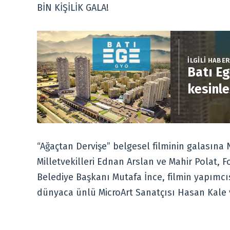
BİN KİŞİLİK GALA!
İLGİLİ HABE
Batı Eg
kesinle
“Ağaçtan Dervişe” belgesel filminin galasına 
Milletvekilleri Ednan Arslan ve Mahir Polat, 
Belediye Başkanı Mutafa İnce, filmin yapımcı
dünyaca ünlü MicroArt Sanatçısı Hasan Kale v