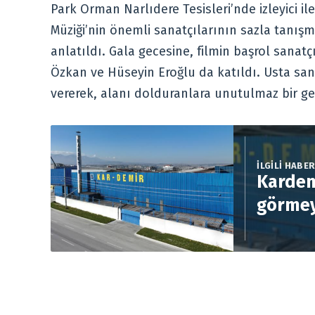
Park Orman Narlıdere Tesisleri’nde izleyici i
Müziği’nin önemli sanatçılarının sazla tanışm
anlatıldı. Gala gecesine, filmin başrol sanat
Özkan ve Hüseyin Eroğlu da katıldı. Usta sana
vererek, alanı dolduranlara unutulmaz bir ge
İLGİLİ HABE
Kardem
görmey