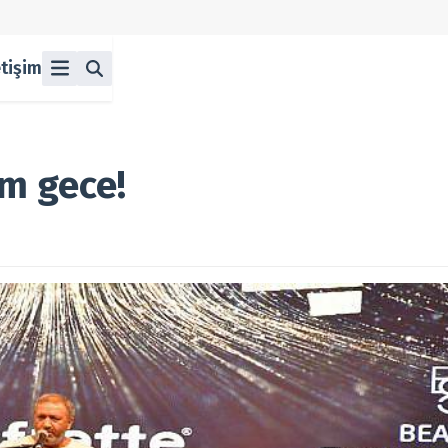
etişim
ü
z
n Halka Arzlar
lka Arzlar
m gece!
berleri
olitikası
 Koşulları