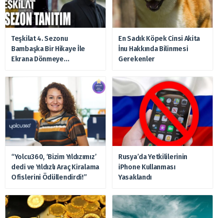
Teşkilat 4. Sezonu
En Sadık Köpek Cinsi Akita
Bambaşka Bir Hikaye İle
İnu Hakkında Bilinmesi
Ekrana Dönmeye
Gerekenler
Hazırlanıyor
“Yolcu360, ‘Bizim Yıldızımız’
Rusya’da Yetkililerinin
dedi ve Yıldızlı Araç Kiralama
iPhone Kullanması
Ofislerini Ödüllendirdi!”
Yasaklandı