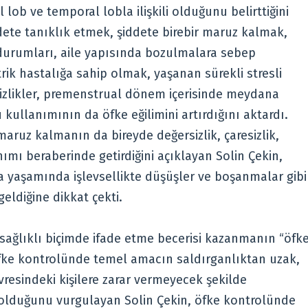
 lob ve temporal lobla ilişkili olduğunu belirttiğini
ddete tanıklık etmek, şiddete birebir maruz kalmak,
durumları, aile yapısında bozulmalara sebep
ik hastalığa sahip olmak, yaşanan sürekli stresli
izlikler, premenstrual dönem içerisinde meydana
kullanımının da öfke eğilimini artırdığını aktardı.
aruz kalmanın da bireyde değersizlik, çaresizlik,
ımı beraberinde getirdiğini açıklayan Solin Çekin,
şma yaşamında işlevsellikte düşüşler ve boşanmalar gibi
ldiğine dikkat çekti.
sağlıklı biçimde ifade etme becerisi kazanmanın “öfk
 Öfke kontrolünde temel amacın saldırganlıktan uzak,
resindeki kişilere zarar vermeyecek şekilde
olduğunu vurgulayan Solin Çekin, öfke kontrolünde