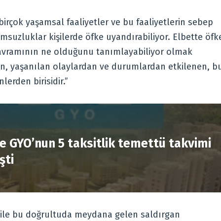
birçok yaşamsal faaliyetler ve bu faaliyetlerin sebep
suzluklar kişilerde öfke uyandırabiliyor. Elbette öfk
kavramının ne olduğunu tanımlayabiliyor olmak
en, yaşanılan olaylardan ve durumlardan etkilenen, b
lerden birisidir.”
R
e GYO’nun 5 taksitlik temettü takvimi
şti
ri ile bu doğrultuda meydana gelen saldırgan