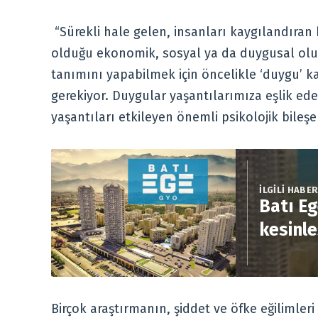
“Sürekli hale gelen, insanları kaygılandıran 
olduğu ekonomik, sosyal ya da duygusal olum
tanımını yapabilmek için öncelikle ‘duygu’ 
gerekiyor. Duygular yaşantılarımıza eşlik ed
yaşantıları etkileyen önemli psikolojik bileşen
İLGİLİ HABE
Batı Eg
kesinle
Birçok araştırmanın, şiddet ve öfke eğilimle