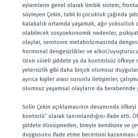
eylemlerin genel olarak limbik sistem, frontal
söyleyen Çekin, tabii ki çocukluk çağında şi
kalabalık ortamda yaşamak, ağır yoksulluk 
olabilecek sosyoekonomik nedenler, psikiyatr
olaylar, serotonin metabolizmasında denges
hormonal dengesizlikler ve alkol/uyuşturucu 
Uzun süreli şiddete ya da kontrolsüz öfkeye m
yetersizlik gibi daha birçok olumsuz duygulan
ayrıca kişiler arası sorunlu iletişimler, çalı
olumsuz yaşamsal olayların da beraberinde ge
Solin Çekin açıklamasının devamında öfkeyi 
kontrolü” olarak tanımlandığını ifade etti.
şiddete dönüşmeden, bireyin kendisine ve çev
duygusunu ifade etme becerisini kazanması 