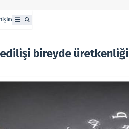
etişim
ü
z
n Halka Arzlar
lka Arzlar
edilişi bireyde üretkenliği
berleri
olitikası
 Koşulları