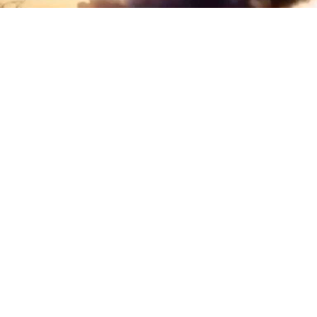
27 Haziran tarihinde 17 yaşındaki Nahel M.’nin polis
kurşunuyla hayatını kaybetmesiyle başlayan
olaylar, ülkenin birçok şehrinde protestocular ile
polis arasında şiddetli çatışmalara dönüştü. Bu
süre zarfında olağanüstü hal (OHAL) dahil olmak
üzere çeşitli sıkı güvenlik tedbirleri gündeme geldi.
Ancak Marsilya’dan gelen son görüntüler,