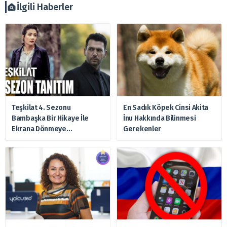
zararlardan, arztakvimi.com.tr sorumlu tutulamaz.
İlgili Haberler
Teşkilat 4. Sezonu
En Sadık Köpek Cinsi Akita
Bambaşka Bir Hikaye İle
İnu Hakkında Bilinmesi
Ekrana Dönmeye
Gerekenler
Hazırlanıyor