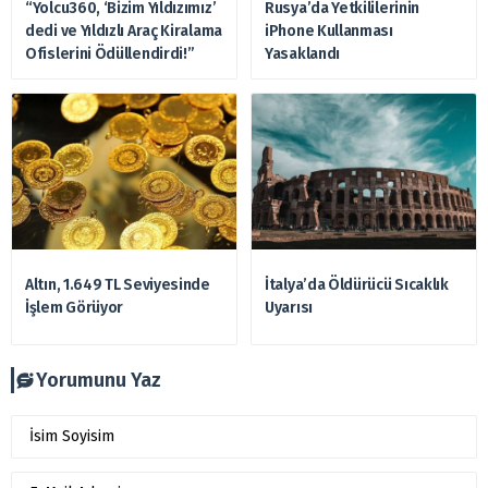
“Yolcu360, ‘Bizim Yıldızımız’
Rusya’da Yetkililerinin
dedi ve Yıldızlı Araç Kiralama
iPhone Kullanması
Ofislerini Ödüllendirdi!”
Yasaklandı
Altın, 1.649 TL Seviyesinde
İtalya’da Öldürücü Sıcaklık
İşlem Görüyor
Uyarısı
Yorumunu Yaz