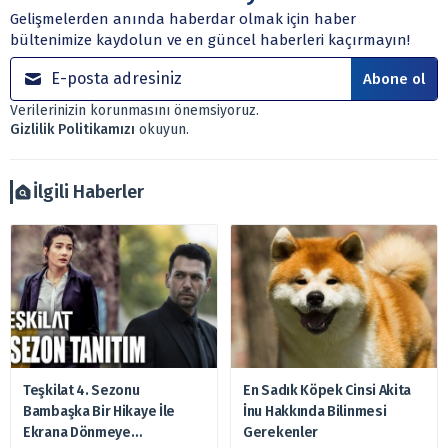
dayanmaktadır. Yatırım danışmanlığı hizmeti; aracı
Gelişmelerden anında haberdar olmak için haber
kurumlar, mevduat kabul etmeyen bankalar, portföy
bültenimize kaydolun ve en güncel haberleri kaçırmayın!
yönetim şirketleri ile müşteri arasında imzalanacak
sözleşme çerçevesinde sunulmaktadır.
Abone ol
Sitemizde bulunan bilgiler ve görüşler, sizin mali
Verilerinizin korunmasını önemsiyoruz.
durumunuz, risk – getiri beklentileriniz ile uyuşmayabilir.
Gizlilik Politikamızı
okuyun.
Ayrıca burada yer alan bilgilere dayanarak, yatırım kararı
verilmemelidir. Bu nedenle doğabilecek kayıp ve
zararlardan, arztakvimi.com.tr sorumlu tutulamaz.
İlgili Haberler
Teşkilat 4. Sezonu
En Sadık Köpek Cinsi Akita
Bambaşka Bir Hikaye İle
İnu Hakkında Bilinmesi
Ekrana Dönmeye
Gerekenler