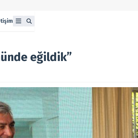
etişim
ü
z
n Halka Arzlar
lka Arzlar
nünde eğildik”
berleri
olitikası
 Koşulları