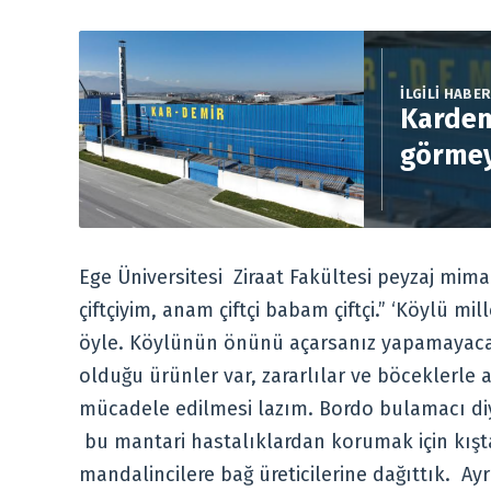
İLGİLİ HABE
Kardem
görmey
Ege Üniversitesi Ziraat Fakültesi peyzaj mi
çiftçiyim, anam çiftçi babam çiftçi.” ‘Köylü m
öyle. Köylünün önünü açarsanız yapamayaca
olduğu ürünler var, zararlılar ve böceklerle
mücadele edilmesi lazım. Bordo bulamacı diye 
bu mantari hastalıklardan korumak için kıştan 
mandalincilere bağ üreticilerine dağıttık. Ay