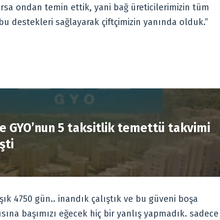
a ondan temin ettik, yani bağ üreticilerimizin tüm
n bu destekleri sağlayarak çiftçimizin yanında olduk.”
R
e GYO’nun 5 taksitlik temettü takvimi
şti
şık 4750 gün.. inandık çalıştık ve bu güveni boşa
sına başımızı eğecek hiç bir yanlış yapmadık. sadece