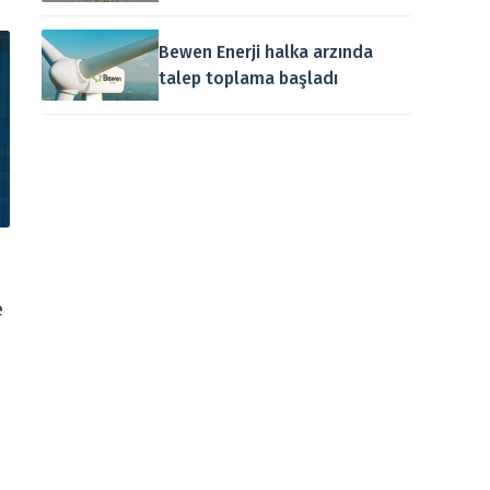
Bewen Enerji halka arzında
talep toplama başladı
e