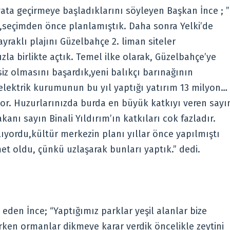
ayata geçirmeye başladıklarını söyleyen Başkan İnce ; ”
,seçimden önce planlamıştık. Daha sonra Yelki’de
ayraklı plajını Güzelbahçe 2. liman siteler
a birlikte açtık. Temel ilke olarak, Güzelbahçe’ye
iz olmasını başardık,yeni balıkçı barınağının
lektrik kurumunun bu yıl yaptığı yatırım 13 milyon…
r. Huzurlarınızda burda en büyük katkıyı veren sayı
nı sayın Binali Yıldırım’ın katkıları cok fazladır.
lıyordu,kültür merkezin planı yıllar önce yapılmıştı
et oldu, çünkü uzlaşarak bunları yaptık.” dedi.
e eden İnce; “Yaptığımız parklar yeşil alanlar bize
rken ormanlar dikmeye karar verdik öncelikle zeytini