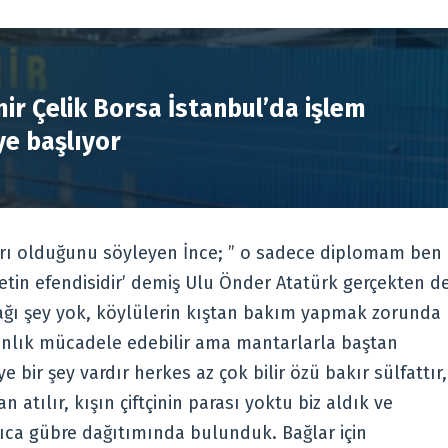
R
ir Çelik Borsa İstanbul’da işlem
e başlıyor
marı olduğunu söyleyen İnce; ” o sadece diplomam ben
illetin efendisidir’ demiş Ulu Önder Atatürk gerçekten d
ğı şey yok, köylülerin kıştan bakım yapmak zorunda
 anlık mücadele edebilir ama mantarlarla baştan
bir şey vardır herkes az çok bilir özü bakır sülfattır,
atılır, kışın çiftçinin parası yoktu biz aldık ve
rıca gübre dağıtımında bulunduk. Bağlar için