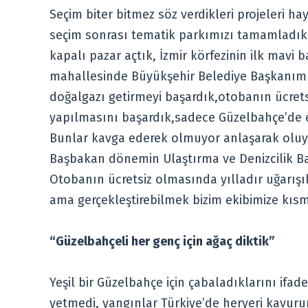
Seçim biter bitmez söz verdikleri projeleri h
seçim sonrası tematik parkımızı tamamladık
kapalı pazar açtık, İzmir körfezinin ilk mavi b
mahallesinde Büyükşehir Belediye Başkanımızl
doğalgazı getirmeyi başardık,otobanın ücrets
yapılmasını başardık,sadece Güzelbahçe’de e
Bunlar kavga ederek olmuyor anlaşarak oluyo
Başbakan dönemin Ulaştırma ve Denizcilik Baka
Otobanın ücretsiz olmasında yılladır uğarışı
ama gerçekleştirebilmek bizim ekibimize kısm
“Güzelbahçeli her genç için ağaç diktik”
Yeşil bir Güzelbahçe için çabaladıklarını ifad
yetmedi, yangınlar Türkiye’de heryeri kavuru