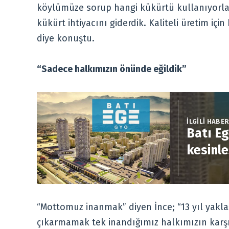
köylümüze sorup hangi kükürtü kullanıyorlars
kükürt ihtiyacını giderdik. Kaliteli üretim içi
diye konuştu.
“Sadece halkımızın önünde eğildik”
İLGİLİ HABE
Batı Eg
kesinle
“Mottomuz inanmak” diyen İnce; “13 yıl yakla
çıkarmamak tek inandığımız halkımızın karşı