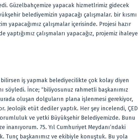
di. Güzelbahçemize yapacak hizmetlrimiz gidecek
yükşehir belediyemizin yapacağı çalışmalar. bir kısmı
m yapacağımız çalışmalar içerisinde. Projesi hazır
e yaptığımız çalışmaları yapacağız, projemiz ihaleye
bilirsen iş yapmak belediyecilikte çok kolay diyen
nı söyledi. İnce; “biliyosunuz rahmetli başkanımız
 burada oluşan dolguların plana işlenmesi gerekiyor,
. Jeolojik etüt dediler yaptık. Her şey incelendi, ÇED
 sorumluluk ve yetki Büyükşehir Belediyemizde. Bunu
ize inanıyorum. 75. Yıl Cumhuriyet Meydanı’ndaki
k. Tunç başkanımız ve ekibiyle konuştuk. Bu yola