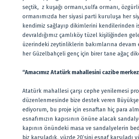
seçtik, z kuşağı ormanı,sulfa ormanı, özgür
ormanımızda her siyasi parti kuruluşa her siy
kendimiz sağlayıp dikimlerini kendilerinden i
devraldığımız çamlıköy tüzel kişiliğinden g
üzerindeki zeytinliklerin bakımlarına devam 
her Güzelbahçeli genç için birer tane ağaç di
“Amacımız Atatürk mahallesini cazibe merke
Atatürk mahallesi çarşı cephe yenilemesi proj
düzenlenmesinde bize destek veren Büyükşeh
ediyorum, bu proje için esnaftan hiç para a
esnafımızın kapısının önüne alacak sandalyes
kapının önündeki masa ve sandalyelerin bedel
biz karşıladık, yüzde 20’sini esnaf karşıladı