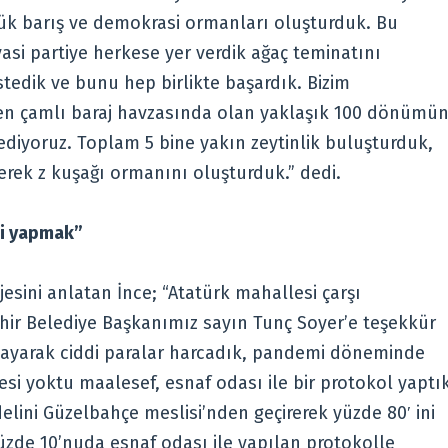
lük barış ve demokrasi ormanları oluşturduk. Bu
asi partiye herkese yer verdik ağaç teminatını
stedik ve bunu hep birlikte başardık. Bizim
elen çamlı baraj havzasında olan yaklaşık 100 dönümü
ediyoruz. Toplam 5 bine yakın zeytinlik buluşturduk,
kerek z kuşağı ormanını oluşturduk.” dedi.
zi yapmak”
esini anlatan İnce; “Atatürk mahallesi çarşı
ir Belediye Başkanımız sayın Tunç Soyer’e teşekkür
lmayarak ciddi paralar harcadık, pandemi döneminde
i yoktu maalesef, esnaf odası ile bir protokol yaptı
ini Güzelbahçe meslisi’nden geçirerek yüzde 80′ ini
 yüzde 10’nuda esnaf odası ile yapılan protokolle