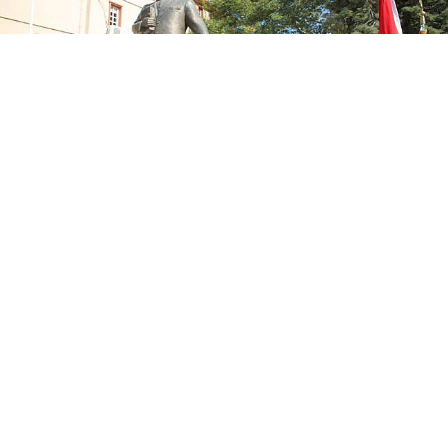
İlk program Bergama Şehitliği’nde gerçekleştirildi.
Şehitlerimiz Kur’an-ı Kerim Tilaveti, dualar ve
rahmetle anılıp, mezarlarına karanfil bırakıldı.
Daha sonra Hükümet Konağı önünde devam eden
törenlerde, Atatürk Anıtı’na çelenk sunumu
ardından saygı duruşunda bulunuldu ve İstiklal
Marşı okundu. Çelenk sunumunun sona ermesiyle
kutlamalar Cumhuriyet Meydanı’nda devam etti.