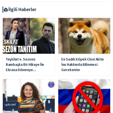
verilmemelidir. Bu nedenle doğabilecek kayıp ve
zararlardan, arztakvimi.com.tr sorumlu tutulamaz.
İlgili Haberler
Teşkilat 4. Sezonu
En Sadık Köpek Cinsi Akita
Bambaşka Bir Hikaye İle
İnu Hakkında Bilinmesi
Ekrana Dönmeye
Gerekenler
Hazırlanıyor