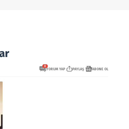
ar
0
YORUM YAP
PAYLAŞ
ABONE OL