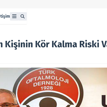
etişim
ü
z
n Halka Arzlar
lka Arzlar
n Kişinin Kör Kalma Riski V
berleri
olitikası
 Koşulları