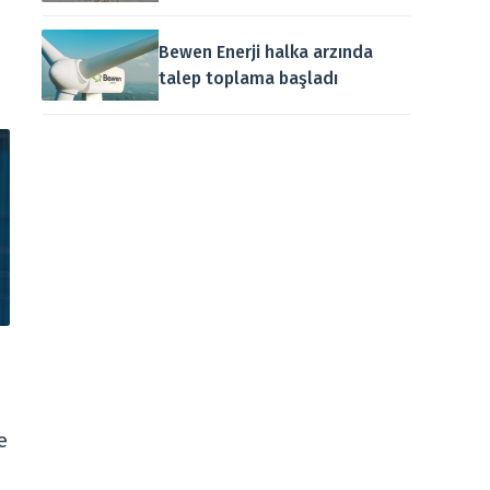
Bewen Enerji halka arzında
talep toplama başladı
e