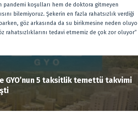
Hem pandemi koşulları hem de doktora gitmeyen
sını bilemiyoruz. Şekerin en fazla rahatsızlık verdiği
parken, göz arkasında da su birikmesine neden oluyo
z rahatsızlıklarını tedavi etmemiz de çok zor oluyor”
R
e GYO’nun 5 taksitlik temettü takvimi
şti