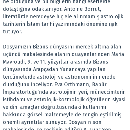
ne olduğuna ve bu bilgilerin hangi eserlerde
dolaştığına odaklanıyor. Antoine Borrut,
literatürde neredeyse hiç ele alınmamış astrolojik
tarihlerin İslam tarihi yazımındaki önemine ışık
tutuyor.
Dosyamızın Bizans dünyasını mercek altına alan
üçüncü makalesinde alanın duayenlerinden Maria
Mavroudi, 9. ve 11. yüzyıllar arasında Bizans
dünyasında Arapçadan Yunancaya yapılan
tercümelerde astroloji ve astronominin nerede
durduğunu inceliyor. Eva Orthmann, Babür
İmparatorluğu’nda astrolojinin yeri, müneccimlerin
istihdamı ve astrolojik-kozmolojik öğretilerin siyasi
ve dini amaçlar doğrultusundaki kullanımı
hakkında görsel malzemeyle de zenginleştirilmiş
önemli ayrıntılar sunuyor. Dosyanın son
makalesinde ise seçkinin editörü A. Tunç Şen,