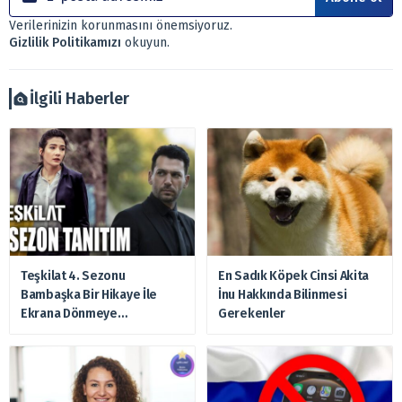
Sitemizde bulunan bilgiler ve görüşler, sizin mali
Verilerinizin korunmasını önemsiyoruz.
durumunuz, risk – getiri beklentileriniz ile uyuşmayabilir.
Gizlilik Politikamızı
okuyun.
Ayrıca burada yer alan bilgilere dayanarak, yatırım kararı
verilmemelidir. Bu nedenle doğabilecek kayıp ve
zararlardan, arztakvimi.com.tr sorumlu tutulamaz.
İlgili Haberler
Teşkilat 4. Sezonu
En Sadık Köpek Cinsi Akita
Bambaşka Bir Hikaye İle
İnu Hakkında Bilinmesi
Ekrana Dönmeye
Gerekenler
Hazırlanıyor