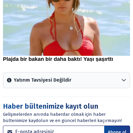
Yatırım Tavsiyesi Değildir
Arztakvimi.com.tr içerisinde yayınlanan bilgiler, yorumlar
ve tavsiyeler yatırım danışmanlığı kapsamında değildir.
Sitede yer alan tüm içerikler kişisel görüşlere
Haber bültenimize kayıt olun
dayanmaktadır. Yatırım danışmanlığı hizmeti; aracı
Gelişmelerden anında haberdar olmak için haber
kurumlar, mevduat kabul etmeyen bankalar, portföy
bültenimize kaydolun ve en güncel haberleri kaçırmayın!
yönetim şirketleri ile müşteri arasında imzalanacak
sözleşme çerçevesinde sunulmaktadır.
Abone ol