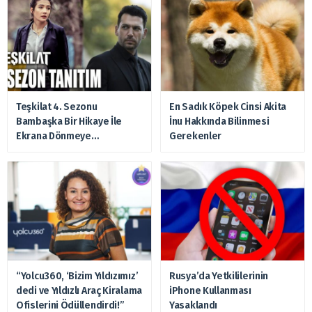
Teşkilat 4. Sezonu
En Sadık Köpek Cinsi Akita
Bambaşka Bir Hikaye İle
İnu Hakkında Bilinmesi
Ekrana Dönmeye
Gerekenler
Hazırlanıyor
“Yolcu360, ‘Bizim Yıldızımız’
Rusya’da Yetkililerinin
dedi ve Yıldızlı Araç Kiralama
iPhone Kullanması
Ofislerini Ödüllendirdi!”
Yasaklandı