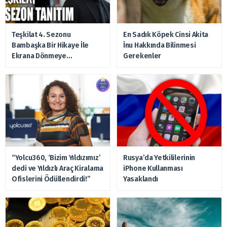
Teşkilat 4. Sezonu
En Sadık Köpek Cinsi Akita
Bambaşka Bir Hikaye İle
İnu Hakkında Bilinmesi
Ekrana Dönmeye
Gerekenler
Hazırlanıyor
“Yolcu360, ‘Bizim Yıldızımız’
Rusya’da Yetkililerinin
dedi ve Yıldızlı Araç Kiralama
iPhone Kullanması
Ofislerini Ödüllendirdi!”
Yasaklandı