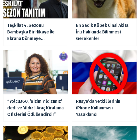
Teşkilat 4. Sezonu
En Sadık Köpek Cinsi Akita
Bambaşka Bir Hikaye İle
İnu Hakkında Bilinmesi
Ekrana Dönmeye
Gerekenler
Hazırlanıyor
“Yolcu360, ‘Bizim Yıldızımız’
Rusya’da Yetkililerinin
dedi ve Yıldızlı Araç Kiralama
iPhone Kullanması
Ofislerini Ödüllendirdi!”
Yasaklandı