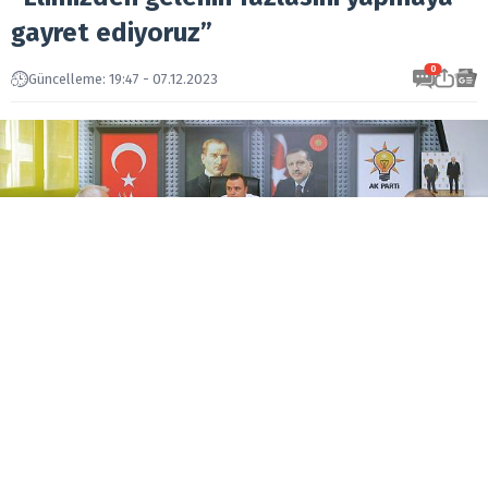
gayret ediyoruz”
0
Güncelleme: 19:47 - 07.12.2023
Seferihisar’da hizmet alamamaktan ve belediyede
muhatap bulamamaktan şikâyet eden vatandaşlar