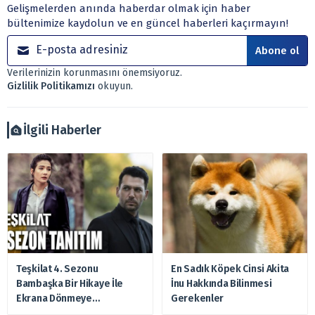
Gelişmelerden anında haberdar olmak için haber
kurumlar, mevduat kabul etmeyen bankalar, portföy
bültenimize kaydolun ve en güncel haberleri kaçırmayın!
yönetim şirketleri ile müşteri arasında imzalanacak
sözleşme çerçevesinde sunulmaktadır.
Abone ol
Sitemizde bulunan bilgiler ve görüşler, sizin mali
Verilerinizin korunmasını önemsiyoruz.
durumunuz, risk – getiri beklentileriniz ile uyuşmayabilir.
Gizlilik Politikamızı
okuyun.
Ayrıca burada yer alan bilgilere dayanarak, yatırım kararı
verilmemelidir. Bu nedenle doğabilecek kayıp ve
zararlardan, arztakvimi.com.tr sorumlu tutulamaz.
İlgili Haberler
Teşkilat 4. Sezonu
En Sadık Köpek Cinsi Akita
Bambaşka Bir Hikaye İle
İnu Hakkında Bilinmesi
Ekrana Dönmeye
Gerekenler
Hazırlanıyor