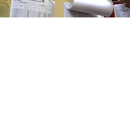
20 Mart’ta askıya çıkarılan seçmen listelerini
kontrol etmek için bugün son gün. Listeler, e-
devlet üzerinden sorgu yapılarak veya
muhtarlıklarda incelenebiliyor.
İLGİLİ HABER