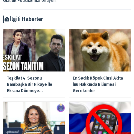
Gizlilik Politikamızı
okuyun.
Ayrıca burada yer alan bilgilere dayanarak, yatırım kararı
verilmemelidir. Bu nedenle doğabilecek kayıp ve
zararlardan, arztakvimi.com.tr sorumlu tutulamaz.
İlgili Haberler
Teşkilat 4. Sezonu
En Sadık Köpek Cinsi Akita
Bambaşka Bir Hikaye İle
İnu Hakkında Bilinmesi
Ekrana Dönmeye
Gerekenler
Hazırlanıyor