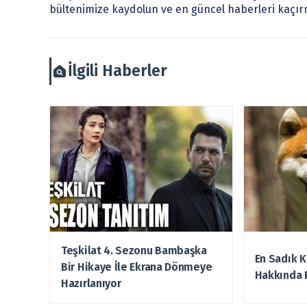
burada yer alan bilgilere dayanarak, yatırım kararı
bültenimize kaydolun ve en güncel haberleri kaçır
arztakvimi.com.tr sorumlu tutulamaz.
İlgili Haberler
Teşkilat 4. Sezonu Bambaşka
En Sadık K
Bir Hikaye İle Ekrana Dönmeye
Hakkında 
Hazırlanıyor