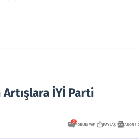
Artışlara İYİ Parti
0
YORUM YAP
PAYLAŞ
ABONE 