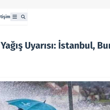
etişim
ü
z
n Halka Arzlar
lka Arzlar
Yağış Uyarısı: İstanbul, Bu
berleri
olitikası
 Koşulları