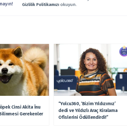
 verilmemelidir. Bu nedenle doğabilecek kayıp ve zararlardan,
mayın!
Gizlilik Politikamızı
okuyun.
“Yolcu360, ‘Bizim Yıldızımız’
öpek Cinsi Akita İnu
dedi ve Yıldızlı Araç Kiralama
Bilinmesi Gerekenler
Ofislerini Ödüllendirdi!”