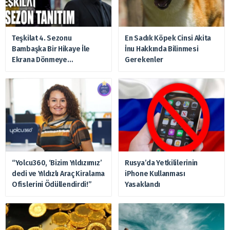
Teşkilat 4. Sezonu
En Sadık Köpek Cinsi Akita
Bambaşka Bir Hikaye İle
İnu Hakkında Bilinmesi
Ekrana Dönmeye
Gerekenler
Hazırlanıyor
“Yolcu360, ‘Bizim Yıldızımız’
Rusya’da Yetkililerinin
dedi ve Yıldızlı Araç Kiralama
iPhone Kullanması
Ofislerini Ödüllendirdi!”
Yasaklandı