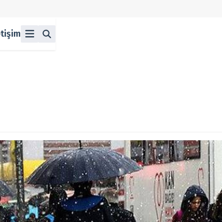
etişim
ü
z
n Halka Arzlar
lka Arzlar
berleri
olitikası
 Koşulları