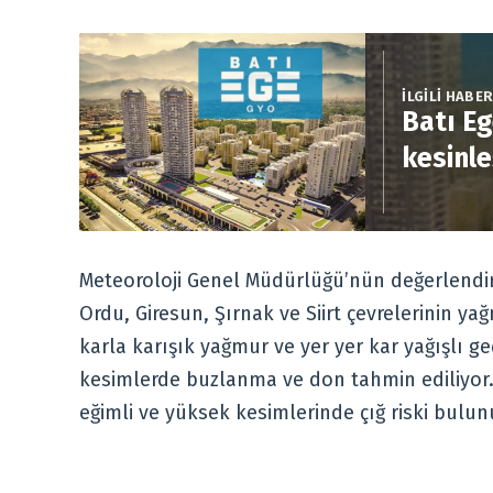
İLGİLİ HABE
Batı Eg
kesinle
Meteoroloji Genel Müdürlüğü’nün değerlendir
Ordu, Giresun, Şırnak ve Siirt çevrelerinin
karla karışık yağmur ve yer yer kar yağışlı g
kesimlerde buzlanma ve don tahmin ediliyor.
eğimli ve yüksek kesimlerinde çığ riski bulun