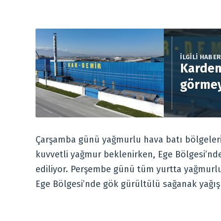
İLGİLİ HABE
Kardem
görmey
Çarşamba günü yağmurlu hava batı bölgeleri
kuvvetli yağmur beklenirken, Ege Bölgesi’nd
ediliyor. Perşembe günü tüm yurtta yağmurlu
Ege Bölgesi’nde gök gürültülü sağanak yağışl