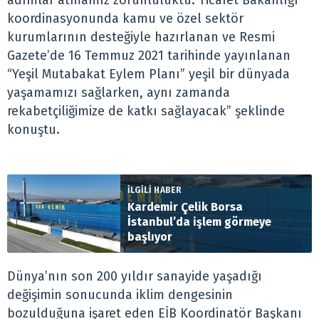
adımlar atmamız zorunluluktu. Ticaret Bakanlığı
koordinasyonunda kamu ve özel sektör
kurumlarının desteğiyle hazırlanan ve Resmi
Gazete’de 16 Temmuz 2021 tarihinde yayınlanan
“Yeşil Mutabakat Eylem Planı” yeşil bir dünyada
yaşamamızı sağlarken, aynı zamanda
rekabetçiliğimize de katkı sağlayacak” şeklinde
konuştu.
İLGİLİ HABER
Kardemir Çelik Borsa
İstanbul’da işlem görmeye
başlıyor
Dünya’nın son 200 yıldır sanayide yaşadığı
değişimin sonucunda iklim dengesinin
bozulduğuna işaret eden EİB Koordinatör Başkanı