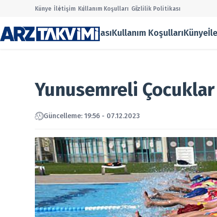
Künye
İletişim
Kullanım Koşulları
Gizlilik Politikası
Gizlilik Politikası
Kullanım Koşulları
Künye
İl
Main Men
Halka Ar
Onaylana
Taslak Ha
Yunusemreli Çocuklar
Borsa
Ekonomi
Finans
Güncelleme: 19:56 - 07.12.2023
Temettü
Şirket Ha
Kurumsal
Gizlilik P
Kullanım
Künye
İletişim