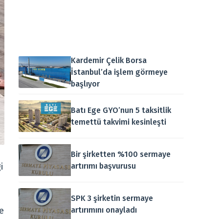
Kardemir Çelik Borsa
İstanbul’da işlem görmeye
başlıyor
Batı Ege GYO’nun 5 taksitlik
temettü takvimi kesinleşti
Bir şirketten %100 sermaye
artırımı başvurusu
i
SPK 3 şirketin sermaye
artırımını onayladı
e