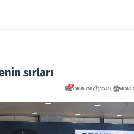
nin sırları
0
YORUM YAP
PAYLAŞ
ABONE 