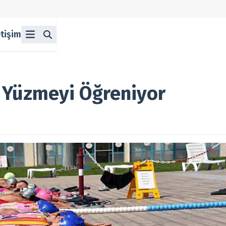
etişim
ü
z
n Halka Arzlar
lka Arzlar
 Yüzmeyi Öğreniyor
berleri
olitikası
 Koşulları