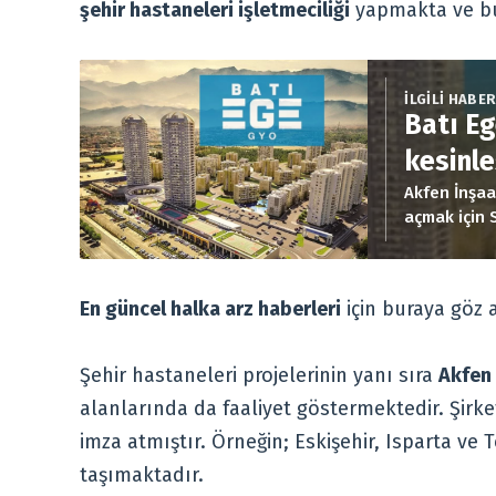
şehir hastaneleri işletmeciliği
yapmakta ve bu
İLGİLİ HABE
Batı Eg
kesinle
Akfen İnşaa
açmak için 
sürecinde o
lot satışının
En güncel halka arz haberleri
için buraya göz at
Şehir hastaneleri projelerinin yanı sıra
Akfen 
alanlarında da faaliyet göstermektedir. Şirke
imza atmıştır. Örneğin; Eskişehir, Isparta ve 
taşımaktadır.