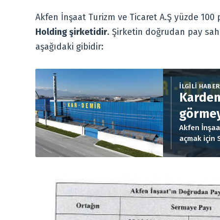
Akfen İnşaat Turizm ve Ticaret A.Ş yüzde 100 
Holding şirketidir
. Şirketin doğrudan pay sah
aşağıdaki gibidir:
İLGİLİ HABE
Kardem
görmey
Akfen İnşaa
açmak için 
sürecinde o
lot satışının