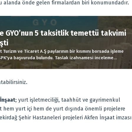
 alanda önde gelen firmalardan biri konumundadır.
R
e GYO’nun 5 taksitlik temettü takvimi
şti
t Turizm ve Ticaret A.Ş paylarının bir kısmını borsada işleme
SPK'ya başvuruda bulundu. Taslak izahnamesi inceleme
lan Akfen İnşaat halka arzı kapsamında toplam 201.085.676
...
abilirsiniz.
İnşaat
; yurt işletmeciliği, taahhüt ve gayrimenkul
t hem yurt içi hem de yurt dışında önemli projelere
Tekirdağ Şehir Hastaneleri projeleri Akfen İnşaat imzası