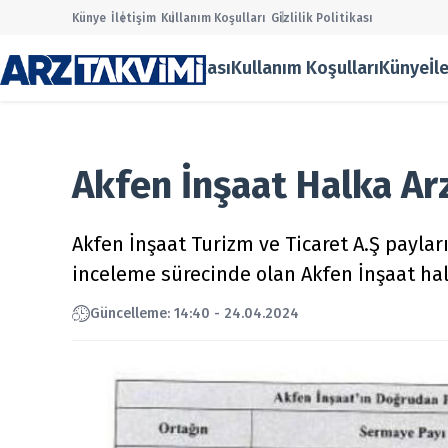
Künye
İletişim
Kullanım Koşulları
Gizlilik Politikası
Gizlilik Politikası
Kullanım Koşulları
Künye
İl
Main Men
Halka Ar
Onaylana
Taslak Ha
Akfen İnşaat Halka Ar
Borsa
Ekonomi
Finans
Akfen İnşaat Turizm ve Ticaret A.Ş payla
Temettü
inceleme sürecinde olan Akfen İnşaat hal
Şirket Ha
Kurumsal
Güncelleme: 14:40 - 24.04.2024
Gizlilik P
Kullanım
Künye
İletişim