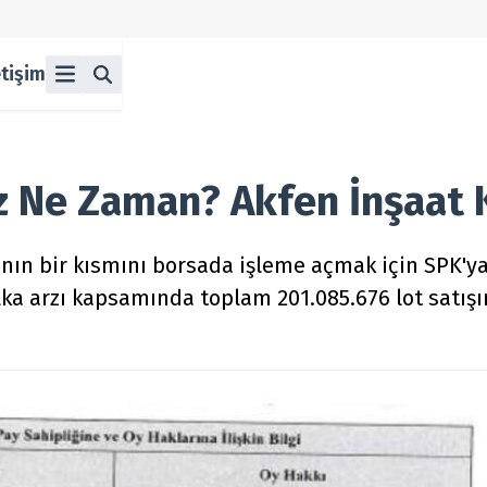
etişim
ü
z
n Halka Arzlar
lka Arzlar
z Ne Zaman? Akfen İnşaat 
rının bir kısmını borsada işleme açmak için SPK
ka arzı kapsamında toplam 201.085.676 lot satışın
berleri
olitikası
 Koşulları