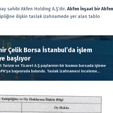
pay sahibi Akfen Holding A.Ş’dir.
Akfen İnşaat bir Akfe
ipliğine ilişkin taslak izahnamede yer alan tablo
R
ir Çelik Borsa İstanbul’da işlem
e başlıyor
t Turizm ve Ticaret A.Ş paylarının bir kısmını borsada işleme
SPK'ya başvuruda bulundu. Taslak izahnamesi inceleme
lan Akfen İnşaat halka arzı kapsamında toplam 201.085.676
...