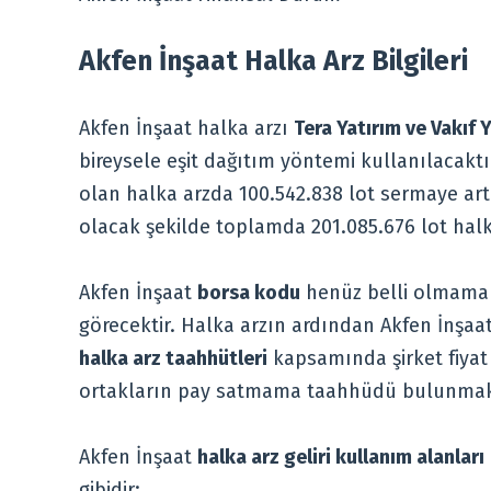
Akfen İnşaat Halka Arz Bilgileri
Akfen İnşaat halka arzı
Tera Yatırım ve Vakıf 
bireysele eşit dağıtım yöntemi kullanılacaktı
olan halka arzda 100.542.838 lot sermaye artı
olacak şekilde toplamda 201.085.676 lot halk
Akfen İnşaat
borsa kodu
henüz belli olmamakl
görecektir. Halka arzın ardından Akfen İnşaa
halka arz taahhütleri
kapsamında şirket fiyat 
ortakların pay satmama taahhüdü bulunmak
Akfen İnşaat
halka arz geliri kullanım alanları
gibidir: