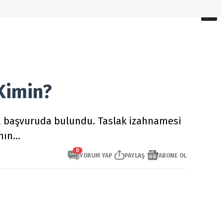
Kimin?
'ya başvuruda bulundu. Taslak izahnamesi
ın...
0
YORUM YAP
PAYLAŞ
ABONE OL