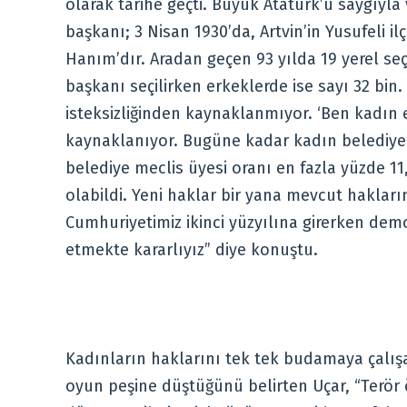
olarak tarihe geçti. Büyük Atatürk’ü saygıyla
başkanı; 3 Nisan 1930’da, Artvin’in Yusufeli i
Hanım’dır. Aradan geçen 93 yılda 19 yerel se
başkanı seçilirken erkeklerde ise sayı 32 bin. 
isteksizliğinden kaynaklanmıyor. ‘Ben kadın 
kaynaklanıyor. Bugüne kadar kadın belediye b
belediye meclis üyesi oranı en fazla yüzde 11
olabildi. Yeni haklar bir yana mevcut haklar
Cumhuriyetimiz ikinci yüzyılına girerken demo
etmekte kararlıyız” diye konuştu.
Kadınların haklarını tek tek budamaya çalış
oyun peşine düştüğünü belirten Uçar, “Terör ö