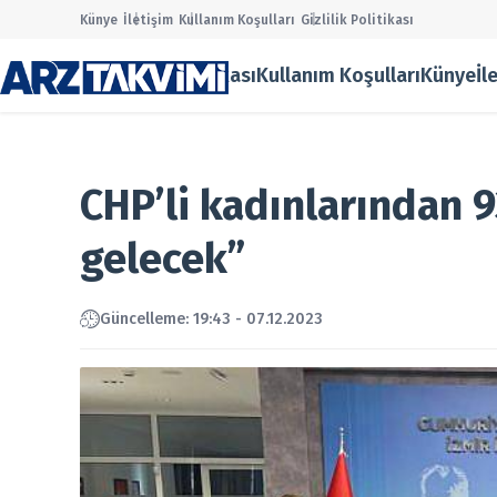
Künye
İletişim
Kullanım Koşulları
Gizlilik Politikası
Gizlilik Politikası
Kullanım Koşulları
Künye
İl
Main Men
Halka Ar
Onaylana
Taslak Ha
CHP’li kadınlarından 9
Borsa
Ekonomi
gelecek”
Finans
Temettü
Şirket Ha
Güncelleme: 19:43 - 07.12.2023
Kurumsal
Gizlilik P
Kullanım
Künye
İletişim