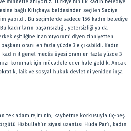
 ve minnetle anıyoruz. Türkiye’nin ilk kadın belediye
lçesine bağlı Kılıçkaya beldesinden seçilen Sadiye
çim yapıldı. Bu seçimlerde sadece 156 kadın belediye
Bu kadınların başarısızlığı, yetersizliği ya da
erkek eşitliğine inanmıyorum’ diyen zihniyetten
aşkanı oranı en fazla yüzde 3’e çıkabildi. Kadın
, kadın il genel meclis üyesi oranı en fazla yüzde 3
ımızı korumak için mücadele eder hale geldik. Ancak
kratik, laik ve sosyal hukuk devletini yeniden inşa
an tek adam rejiminin, kaybetme korkusuyla üç-beş
rgütü Hizbullah’ın siyasi uzantısı Hüda Par’ı, kadın