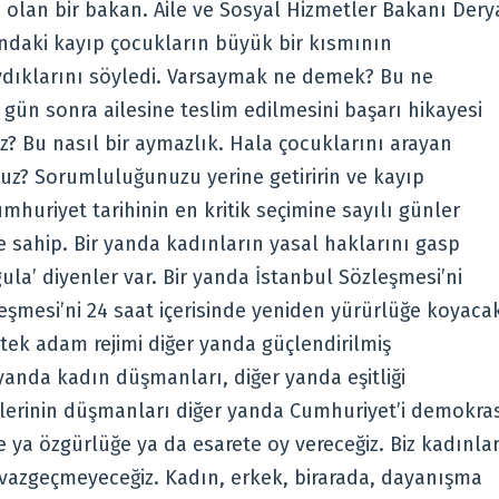
 olan bir bakan. Aile ve Sosyal Hizmetler Bakanı Dery
ndaki kayıp çocukların büyük bir kısmının
ydıklarını söyledi. Varsaymak ne demek? Bu ne
ün sonra ailesine teslim edilmesini başarı hikayesi
z? Bu nasıl bir aymazlık. Hala çocuklarını arayan
uz? Sorumluluğunuzu yerine getiririn ve kayıp
mhuriyet tarihinin en kritik seçimine sayılı günler
e sahip. Bir yanda kadınların yasal haklarını gasp
la’ diyenler var. Bir yanda İstanbul Sözleşmesi’ni
şmesi’ni 24 saat içerisinde yeniden yürürlüğe koyaca
 tek adam rejimi diğer yanda güçlendirilmiş
 yanda kadın düşmanları, diğer yanda eşitliği
lerinin düşmanları diğer yanda Cumhuriyet’i demokras
e ya özgürlüğe ya da esarete oy vereceğiz. Biz kadınlar
vazgeçmeyeceğiz. Kadın, erkek, birarada, dayanışma