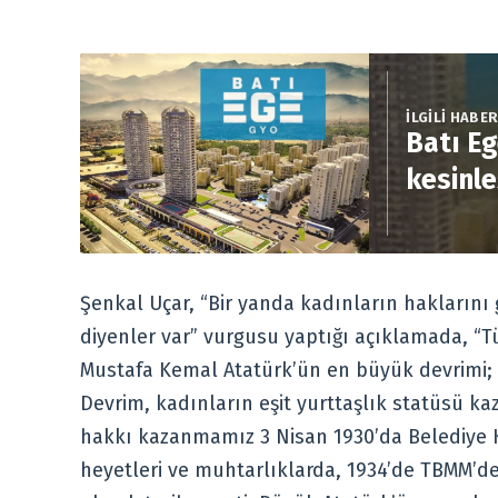
İLGİLİ HABE
Batı Eg
kesinle
Şenkal Uçar, “Bir yanda kadınların haklarını
diyenler var” vurgusu yaptığı açıklamada, “T
Mustafa Kemal Atatürk’ün en büyük devrimi; 
Devrim, kadınların eşit yurttaşlık statüsü k
hakkı kazanmamız 3 Nisan 1930’da Belediye K
heyetleri ve muhtarlıklarda, 1934’de TBMM’d