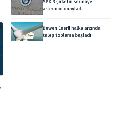
SPK 3 şirketin sermaye
artırımını onayladı
Bewen Enerji halka arzında
talep toplama başladı
P