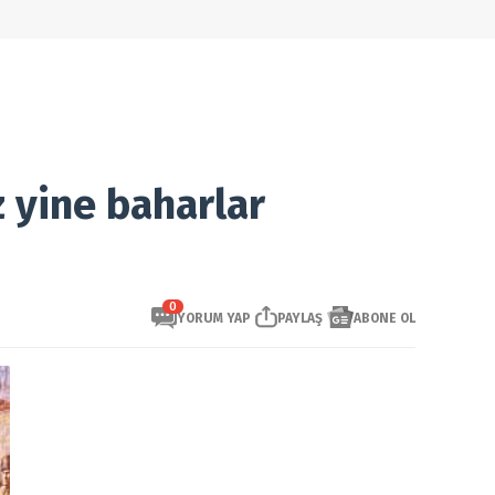
z yine baharlar
0
YORUM YAP
PAYLAŞ
ABONE OL