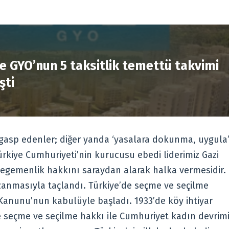
R
e GYO’nun 5 taksitlik temettü takvimi
şti
 gasp edenler; diğer yanda ‘yasalara dokunma, uygula
ürkiye Cumhuriyeti’nin kurucusu ebedi liderimiz Gazi
egemenlik hakkını saraydan alarak halka vermesidir.
azanmasıyla taçlandı. Türkiye’de seçme ve seçilme
anunu’nun kabulüyle başladı. 1933’de köy ihtiyar
e seçme ve seçilme hakkı ile Cumhuriyet kadın devrim