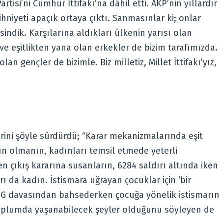
isi’ni Cumhur İttifakı’na dâhil etti. AKP’nin yıllardır
zihniyeti apaçık ortaya çıktı. Sanmasınlar ki; onlar
indik. Karşılarına aldıkları ülkenin yarısı olan
ve eşitlikten yana olan erkekler de bizim tarafımızda.
n gençler de bizimle. Biz milletiz, Millet İttifakı’yız,
erini şöyle sürdürdü; “Karar mekanizmalarında eşit
dın olmanın, kadınları temsil etmede yeterli
n çıkış kararına susanların, 6284 saldırı altında iken
 da kadın. İstismara uğrayan çocuklar için ‘bir
K.G davasından bahsederken çocuğa yönelik istismarın
toplumda yaşanabilecek şeyler olduğunu söyleyen de