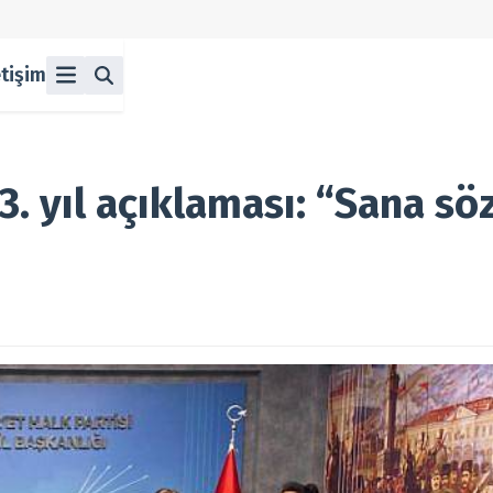
etişim
ü
z
n Halka Arzlar
lka Arzlar
3. yıl açıklaması: “Sana sö
berleri
olitikası
 Koşulları