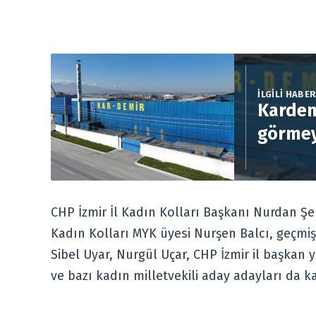
İLGİLİ HABE
Kardem
görmey
CHP İzmir İl Kadın Kolları Başkanı Nurdan Ş
Kadın Kolları MYK üyesi Nurşen Balcı, geçmi
Sibel Uyar, Nurgül Uçar, CHP İzmir il başkan y
ve bazı kadın milletvekili aday adayları da ka