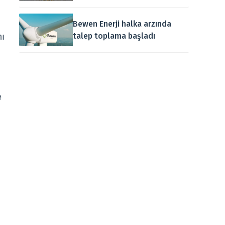
Bewen Enerji halka arzında
talep toplama başladı
mı
e