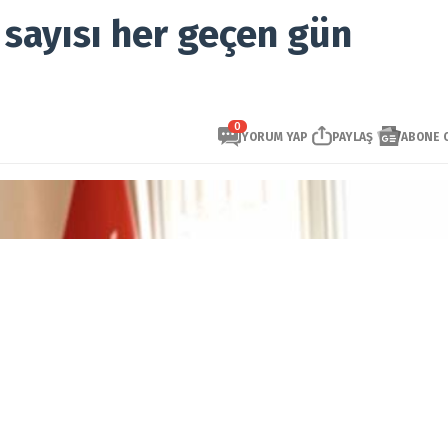
sayısı her geçen gün
0
YORUM YAP
PAYLAŞ
ABONE 