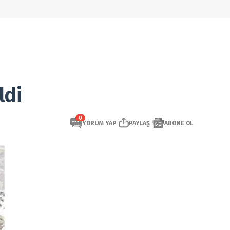
ldi
0
YORUM YAP
PAYLAŞ
ABONE OL