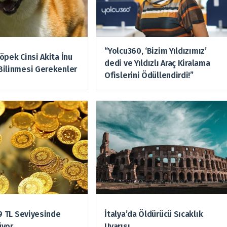
“Yolcu360, ‘Bizim Yıldızımız’
öpek Cinsi Akita İnu
dedi ve Yıldızlı Araç Kiralama
Bilinmesi Gerekenler
Ofislerini Ödüllendirdi!”
49 TL Seviyesinde
İtalya’da Öldürücü Sıcaklık
üyor
Uyarısı