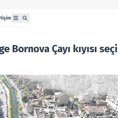
etişim
ü
z
n Halka Arzlar
lka Arzlar
lge Bornova Çayı kıyısı seçi
berleri
olitikası
 Koşulları