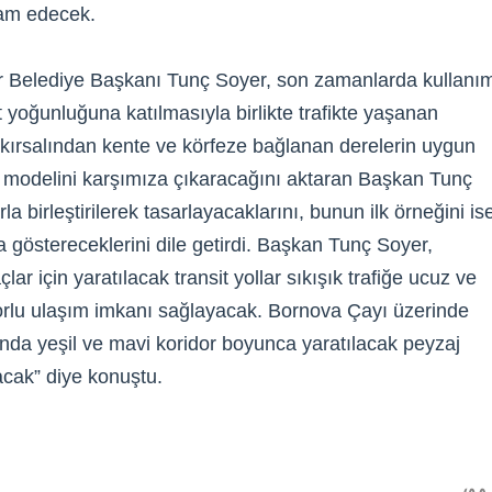
vam edecek.
r Belediye Başkanı Tunç Soyer, son zamanlarda kullanı
et yoğunluğuna katılmasıyla birlikte trafikte yaşanan
r kırsalından kente ve körfeze bağlanan derelerin uygun
n modelini karşımıza çıkaracağını aktaran Başkan Tunç
la birleştirilerek tasarlayacaklarını, bunun ilk örneğini is
 göstereceklerini dile getirdi. Başkan Tunç Soyer,
lar için yaratılacak transit yollar sıkışık trafiğe ucuz ve
forlu ulaşım imkanı sağlayacak. Bornova Çayı üzerinde
manda yeşil ve mavi koridor boyunca yaratılacak peyzaj
ılacak” diye konuştu.