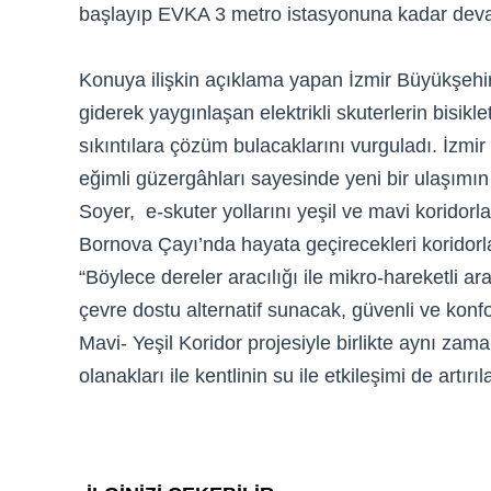
başlayıp EVKA 3 metro istasyonuna kadar de
Konuya ilişkin açıklama yapan İzmir Büyükşehi
giderek yaygınlaşan elektrikli skuterlerin bisikl
sıkıntılara çözüm bulacaklarını vurguladı. İzmi
eğimli güzergâhları sayesinde yeni bir ulaşımı
Soyer, e-skuter yollarını yeşil ve mavi koridorlar
Bornova Çayı’nda hayata geçirecekleri koridorla
“Böylece dereler aracılığı ile mikro-hareketli araç
çevre dostu alternatif sunacak, güvenli ve kon
Mavi- Yeşil Koridor projesiyle birlikte aynı za
olanakları ile kentlinin su ile etkileşimi de artır