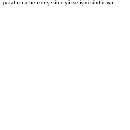
paralar da benzer şekilde yükselişini sürdürüyor.
0
Yayın
:
14:53 - 13.03.2024
Bitcoin ve kripto para piyasaları, yeni yıla güçlü bir
başlangıç yaparak rallilerine devam ediyor. Uzun
süredir beklenen boğa döngüsünün başlamasıyla