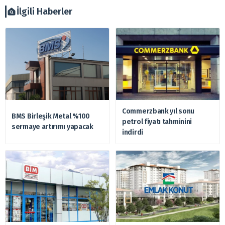
zararlardan, arztakvimi.com.tr sorumlu tutulamaz.
İlgili Haberler
Commerzbank yıl sonu
BMS Birleşik Metal %100
petrol fiyatı tahminini
sermaye artırımı yapacak
indirdi