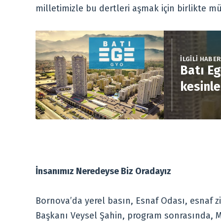
milletimizle bu dertleri aşmak için birlikte m
İLGİLİ HABE
Batı Eg
kesinle
İnsanımız Neredeyse Biz Oradayız
Bornova’da yerel basın, Esnaf Odası, esnaf ziy
Başkanı Veysel Şahin, program sonrasında, M