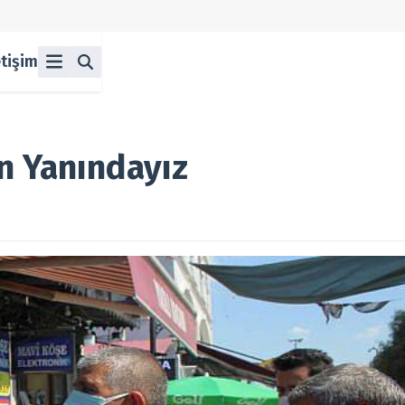
etişim
ü
z
n Halka Arzlar
lka Arzlar
in Yanındayız
berleri
olitikası
 Koşulları