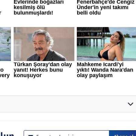
rumlar ve tavsiyeler yatırım danışmanlığı kapsamında değildir.
anmaktadır. Yatırım danışmanlığı hizmeti; aracı kurumlar,
irketleri ile müşteri arasında imzalanacak sözleşme