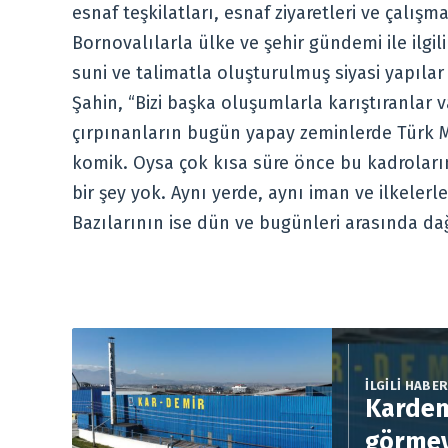
esnaf teşkilatları, esnaf ziyaretleri ve çalışma
Bornovalılarla ülke ve şehir gündemi ile ilgi
suni ve talimatla oluşturulmuş siyasi yapılar
Şahin, “Bizi başka oluşumlarla karıştıranlar 
çırpınanların bugün yapay zeminlerde Türk M
komik. Oysa çok kısa süre önce bu kadroların 
bir şey yok. Aynı yerde, aynı iman ve ilkelerl
Bazılarının ise dün ve bugünleri arasında dağl
İLGİLİ HABE
Kardem
görmey