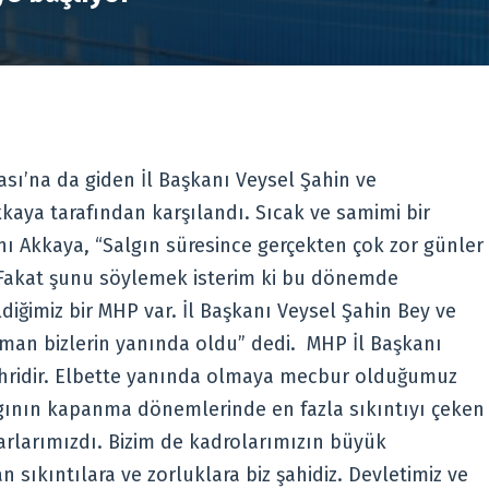
ı’na da giden İl Başkanı Veysel Şahin ve
kaya tarafından karşılandı. Sıcak ve samimi bir
 Akkaya, “Salgın süresince gerçekten çok zor günler
. Fakat şunu söylemek isterim ki bu dönemde
ldiğimiz bir MHP var. İl Başkanı Veysel Şahin Bey ve
aman bizlerin yanında oldu” dedi. MHP İl Başkanı
t şehridir. Elbette yanında olmaya mecbur olduğumuz
algının kapanma dönemlerinde en fazla sıkıntıyı çeken
arlarımızdı. Bizim de kadrolarımızın büyük
sıkıntılara ve zorluklara biz şahidiz. Devletimiz ve