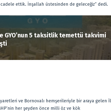
ücadele ettik. İnşallah üstesinden de geleceğiz” dedi.
R
e GYO’nun 5 taksitlik temettü takvimi
şti
aretleri ve Bornovalı hemşerileriyle bir araya gelen İl
HP’nin her şeyden önce milli öz ve kök